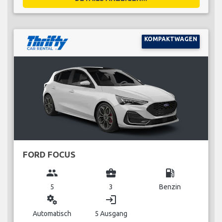
KOMPAKTWAGEN
FORD FOCUS
group
business_center
local_gas_station
5
3
Benzin
miscellaneous_services
login
Automatisch
5 Ausgang