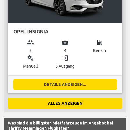
OPEL INSIGNIA
group
business_center
local_gas_station
5
4
Benzin
miscellaneous_services
login
Manuell
5 Ausgang
DETAILS ANZEIGEN...
ALLES ANZEIGEN
Was sind die billigsten Mietfahrzeuge im Angebot bei
Thrifty Memmingen Flughafen?