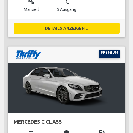
miscellaneous_services
login
Manuell
5 Ausgang
DETAILS ANZEIGEN...
PREMIUM
MERCEDES C CLASS
group
business_center
local_gas_station