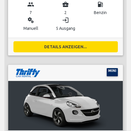
group
business_center
local_gas_station
7
2
Benzin
miscellaneous_services
login
Manuell
5 Ausgang
DETAILS ANZEIGEN...
MINI