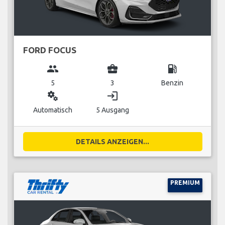
FORD FOCUS
group
business_center
local_gas_station
5
3
Benzin
miscellaneous_services
login
Automatisch
5 Ausgang
DETAILS ANZEIGEN...
PREMIUM