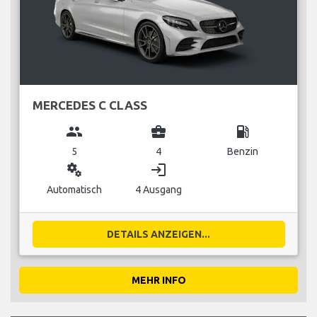
MERCEDES C CLASS
group
business_center
local_gas_station
5
4
Benzin
miscellaneous_services
login
Automatisch
4 Ausgang
DETAILS ANZEIGEN...
MEHR INFO