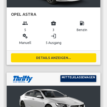
OPEL ASTRA
group
business_center
local_gas_station
5
3
Benzin
miscellaneous_services
login
Manuell
5 Ausgang
DETAILS ANZEIGEN...
MITTELKLASSEWAGEN