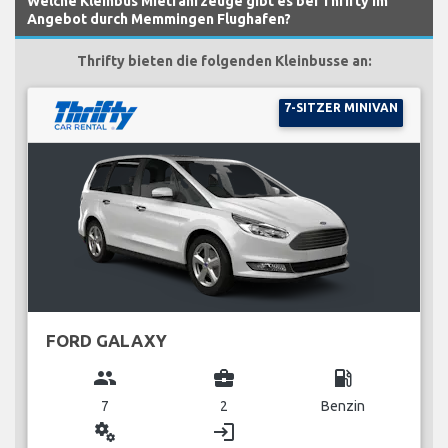
Welche Kleinbus Mietfahrzeuge gibt es bei Thrifty im
Angebot durch Memmingen Flughafen?
Thrifty bieten die folgenden Kleinbusse an:
7-SITZER MINIVAN
FORD GALAXY
group
business_center
local_gas_station
7
2
Benzin
miscellaneous_services
login