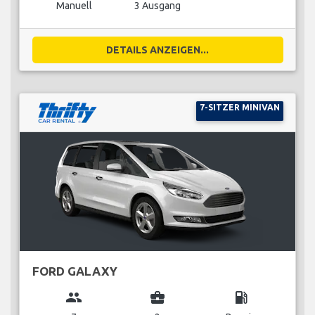
Manuell
3 Ausgang
DETAILS ANZEIGEN...
7-SITZER MINIVAN
FORD GALAXY
group
business_center
local_gas_station