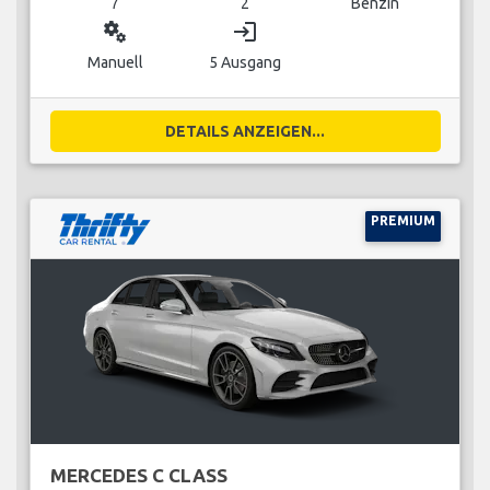
7
2
Benzin
miscellaneous_services
login
Manuell
5 Ausgang
DETAILS ANZEIGEN...
PREMIUM
MERCEDES C CLASS