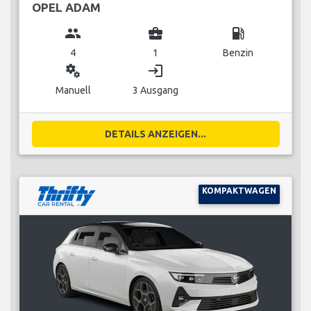
OPEL ADAM
group
business_center
local_gas_station
4
1
Benzin
miscellaneous_services
login
Manuell
3 Ausgang
DETAILS ANZEIGEN...
KOMPAKTWAGEN