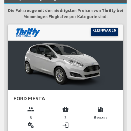
Die Fahrzeuge mit den niedrigsten Preisen von Thrifty bei
Memmingen Flughafen per Kategorie sind:
KLEINWAGEN
FORD FIESTA
group
business_center
local_gas_station
5
2
Benzin
miscellaneous_services
login