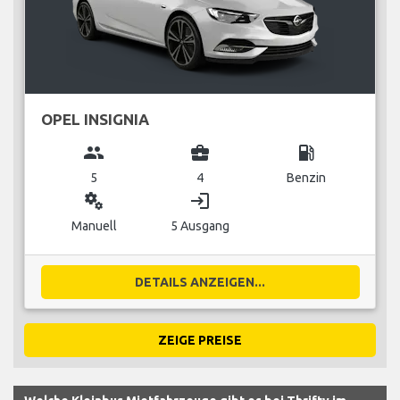
OPEL INSIGNIA
group
business_center
local_gas_station
5
4
Benzin
miscellaneous_services
login
Manuell
5 Ausgang
DETAILS ANZEIGEN...
ZEIGE PREISE