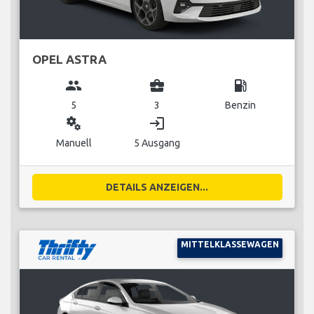
OPEL ASTRA
group
business_center
local_gas_station
5
3
Benzin
miscellaneous_services
login
Manuell
5 Ausgang
DETAILS ANZEIGEN...
MITTELKLASSEWAGEN