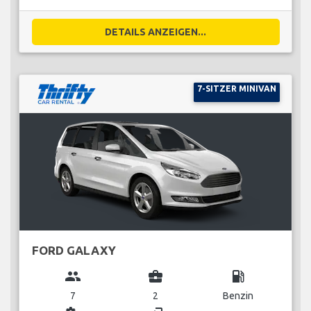
DETAILS ANZEIGEN...
7-SITZER MINIVAN
FORD GALAXY
group
business_center
local_gas_station
7
2
Benzin