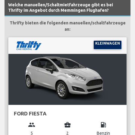
Welche manuellen/Schaltmietfahrzeuge gibt es bei
Thrifty im Angebot durch Memmingen Flughafen?
Thrifty bieten die folgenden manuellen/schaltfahrzeuge
an:
KLEINWAGEN
FORD FIESTA
group
business_center
local_gas_station
5
2
Benzin