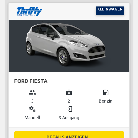
KLEINWAGEN
FORD FIESTA
group
business_center
local_gas_station
5
2
Benzin
miscellaneous_services
login
Manuell
3 Ausgang
DETAILS ANZEIGEN...