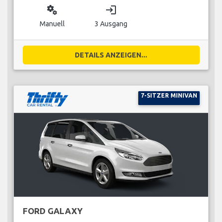
miscellaneous_services
login
Manuell
3 Ausgang
DETAILS ANZEIGEN...
7-SITZER MINIVAN
FORD GALAXY