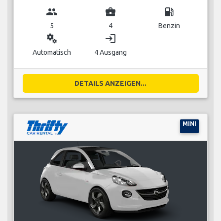
group
business_center
local_gas_station
5
4
Benzin
miscellaneous_services
login
Automatisch
4 Ausgang
DETAILS ANZEIGEN...
MINI