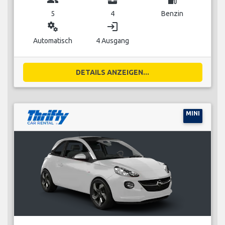
5
4
Benzin
miscellaneous_services
login
Automatisch
4 Ausgang
DETAILS ANZEIGEN...
MINI