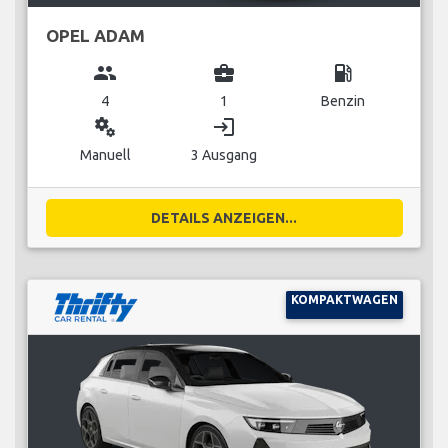
OPEL ADAM
group
business_center
local_gas_station
4
1
Benzin
miscellaneous_services
login
Manuell
3 Ausgang
DETAILS ANZEIGEN...
KOMPAKTWAGEN