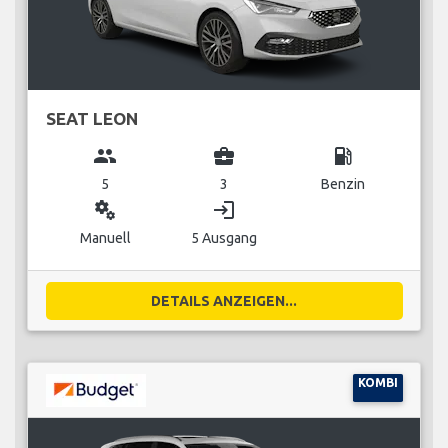
SEAT LEON
group
business_center
local_gas_station
5
3
Benzin
miscellaneous_services
login
Manuell
5 Ausgang
DETAILS ANZEIGEN...
KOMBI