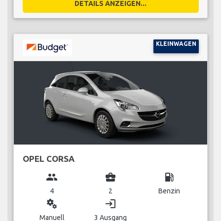
DETAILS ANZEIGEN...
KLEINWAGEN
OPEL CORSA
group
business_center
local_gas_station
4
2
Benzin
miscellaneous_services
login
Manuell
3 Ausgang