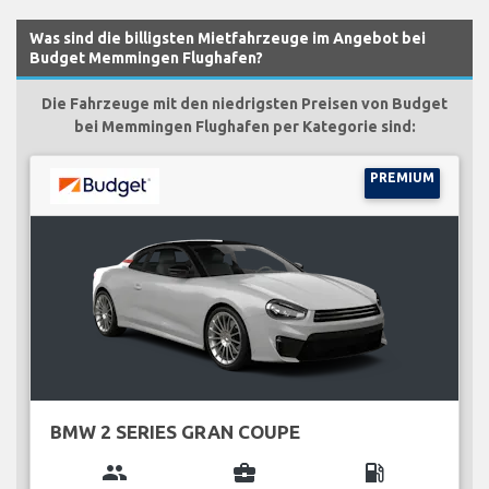
Was sind die billigsten Mietfahrzeuge im Angebot bei
Budget Memmingen Flughafen?
Die Fahrzeuge mit den niedrigsten Preisen von Budget
bei Memmingen Flughafen per Kategorie sind:
PREMIUM
BMW 2 SERIES GRAN COUPE
group
business_center
local_gas_station