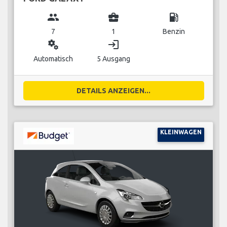
group
business_center
local_gas_station
7
1
Benzin
miscellaneous_services
login
Automatisch
5 Ausgang
DETAILS ANZEIGEN...
KLEINWAGEN