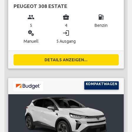
PEUGEOT 308 ESTATE
group
business_center
local_gas_station
5
4
Benzin
miscellaneous_services
login
Manuell
5 Ausgang
DETAILS ANZEIGEN...
KOMPAKTWAGEN