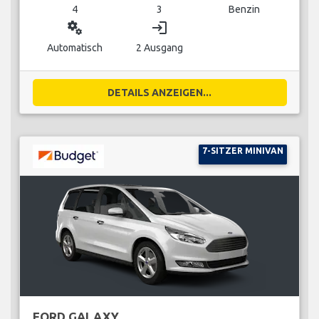
4
3
Benzin
miscellaneous_services
login
Automatisch
2 Ausgang
DETAILS ANZEIGEN...
7-SITZER MINIVAN
FORD GALAXY