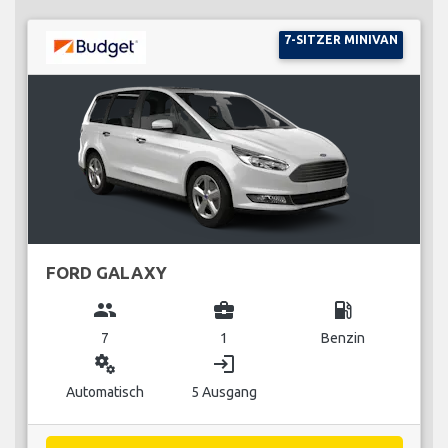
7-SITZER MINIVAN
FORD GALAXY
group
business_center
local_gas_station
7
1
Benzin
miscellaneous_services
login
Automatisch
5 Ausgang