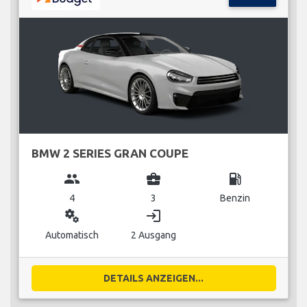
BMW 2 SERIES GRAN COUPE
group
business_center
local_gas_station
4
3
Benzin
miscellaneous_services
login
Automatisch
2 Ausgang
DETAILS ANZEIGEN...