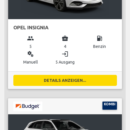
OPEL INSIGNIA
group
business_center
local_gas_station
5
4
Benzin
miscellaneous_services
login
Manuell
5 Ausgang
DETAILS ANZEIGEN...
KOMBI