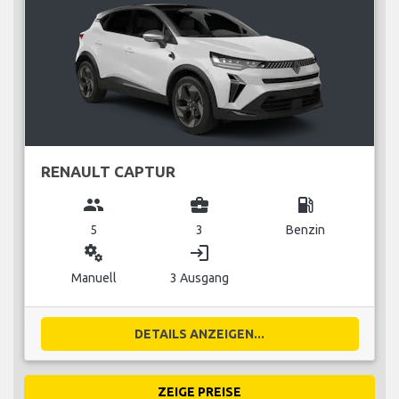
RENAULT CAPTUR
group
business_center
local_gas_station
5
3
Benzin
miscellaneous_services
login
Manuell
3 Ausgang
DETAILS ANZEIGEN...
ZEIGE PREISE