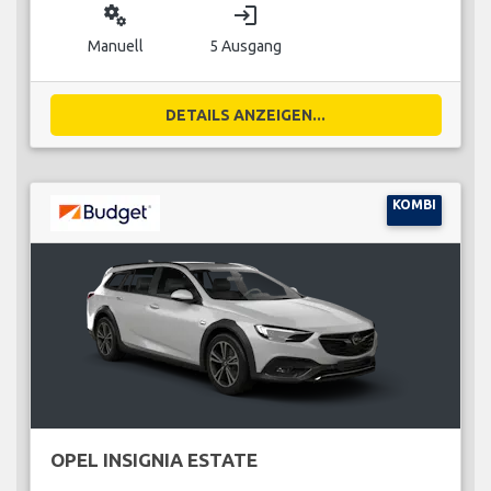
miscellaneous_services
login
Manuell
5 Ausgang
DETAILS ANZEIGEN...
KOMBI
OPEL INSIGNIA ESTATE