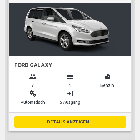
FORD GALAXY
group
business_center
local_gas_station
7
1
Benzin
miscellaneous_services
login
Automatisch
5 Ausgang
DETAILS ANZEIGEN...