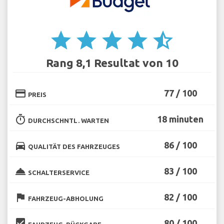
star
star
star
star
star_half
Rang 8,1 Resultat von 10
credit_card
77 / 100
PREIS
timer
18 minuten
DURCHSCHNTL. WARTEN
directions_car
86 / 100
QUALITÄT DES FAHRZEUGES
room_service
83 / 100
SCHALTERSERVICE
flag
82 / 100
FAHRZEUG-ABHOLUNG
beenhere
80 / 100