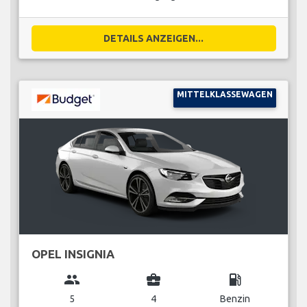
DETAILS ANZEIGEN...
MITTELKLASSEWAGEN
OPEL INSIGNIA
group
business_center
local_gas_station
5
4
Benzin