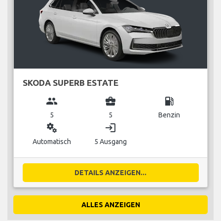
SKODA SUPERB ESTATE
group
business_center
local_gas_station
5
5
Benzin
miscellaneous_services
login
Automatisch
5 Ausgang
DETAILS ANZEIGEN...
ALLES ANZEIGEN