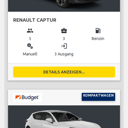
RENAULT CAPTUR
group
business_center
local_gas_station
5
3
Benzin
miscellaneous_services
login
Manuell
3 Ausgang
DETAILS ANZEIGEN...
KOMPAKTWAGEN