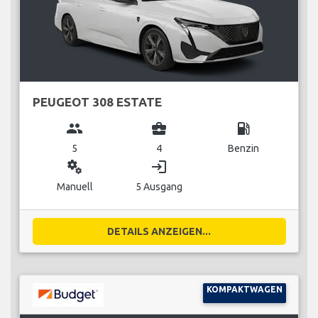
PEUGEOT 308 ESTATE
group
business_center
local_gas_station
5
4
Benzin
miscellaneous_services
login
Manuell
5 Ausgang
DETAILS ANZEIGEN...
KOMPAKTWAGEN