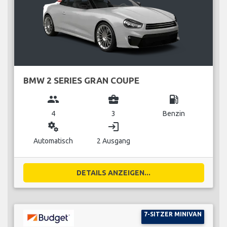
BMW 2 SERIES GRAN COUPE
group
business_center
local_gas_station
4
3
Benzin
miscellaneous_services
login
Automatisch
2 Ausgang
DETAILS ANZEIGEN...
7-SITZER MINIVAN