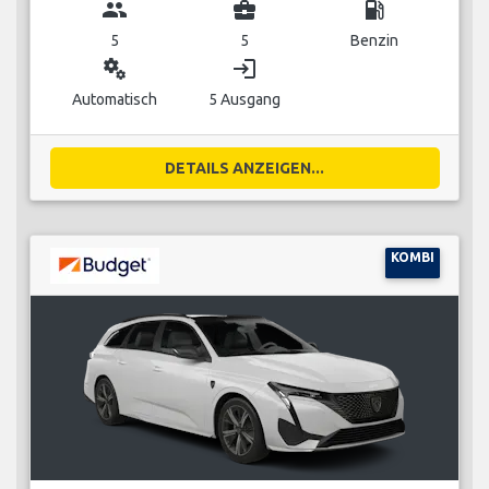
group
business_center
local_gas_station
5
5
Benzin
miscellaneous_services
login
Automatisch
5 Ausgang
DETAILS ANZEIGEN...
KOMBI