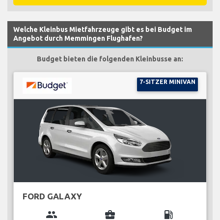
Welche Kleinbus Mietfahrzeuge gibt es bei Budget im
Angebot durch Memmingen Flughafen?
Budget bieten die folgenden Kleinbusse an:
7-SITZER MINIVAN
FORD GALAXY
group
business_center
local_gas_station