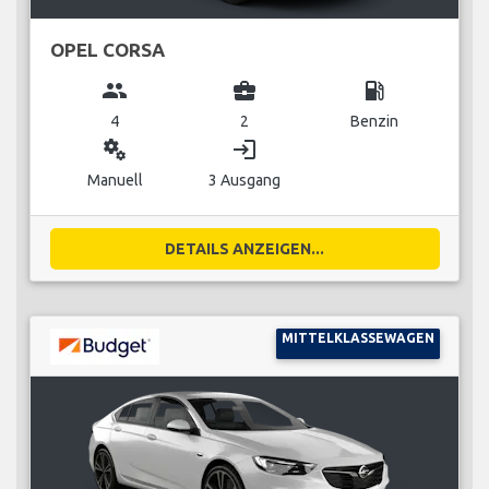
OPEL CORSA
group
business_center
local_gas_station
4
2
Benzin
miscellaneous_services
login
Manuell
3 Ausgang
DETAILS ANZEIGEN...
MITTELKLASSEWAGEN