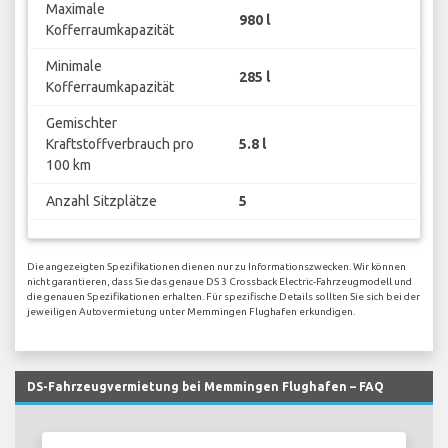
Maximale
980 l
Kofferraumkapazität
Minimale
285 l
Kofferraumkapazität
Gemischter
Kraftstoffverbrauch pro
5.8 l
100 km
Anzahl Sitzplätze
5
Die angezeigten Spezifikationen dienen nur zu Informationszwecken. Wir können
nicht garantieren, dass Sie das genaue DS 3 Crossback Electric-Fahrzeugmodell und
die genauen Spezifikationen erhalten. Für spezifische Details sollten Sie sich bei der
jeweiligen Autovermietung unter Memmingen Flughafen erkundigen.
DS-Fahrzeugvermietung bei Memmingen Flughafen – FAQ