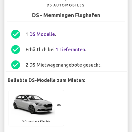
DS - Memmingen Flughafen
check_circle
1
DS Modelle
.
check_circle
Erhältlich bei
1 Lieferanten
.
check_circle
2 DS Mietwagenangebote gesucht.
Beliebte DS-Modelle zum Mieten:
DS
3 Crossback Electric