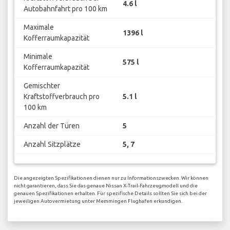
4.6 l
Autobahnfahrt pro 100 km
Maximale
1396 l
Kofferraumkapazität
Minimale
575 l
Kofferraumkapazität
Gemischter
Kraftstoffverbrauch pro
5.1 l
100 km
Anzahl der Türen
5
Anzahl Sitzplätze
5, 7
Die angezeigten Spezifikationen dienen nur zu Informationszwecken. Wir können
nicht garantieren, dass Sie das genaue Nissan X-Trail-Fahrzeugmodell und die
genauen Spezifikationen erhalten. Für spezifische Details sollten Sie sich bei der
jeweiligen Autovermietung unter Memmingen Flughafen erkundigen.