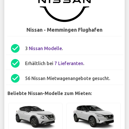
Nissan - Memmingen Flughafen
check_circle
3
Nissan Modelle
.
check_circle
Erhältlich bei
7 Lieferanten
.
check_circle
56 Nissan Mietwagenangebote gesucht.
Beliebte Nissan-Modelle zum Mieten: