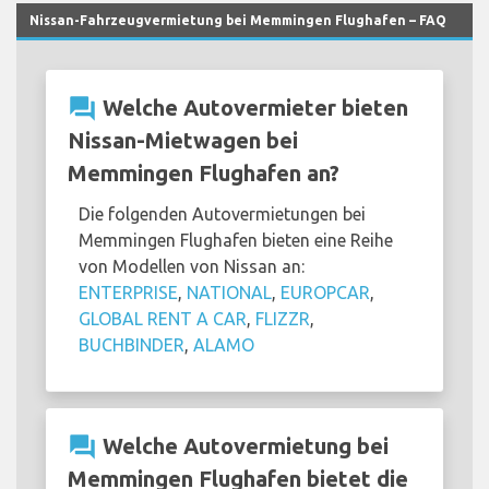
Nissan-Fahrzeugvermietung bei Memmingen Flughafen – FAQ
question_answer
Welche Autovermieter bieten
Nissan-Mietwagen bei
Memmingen Flughafen an?
Die folgenden Autovermietungen bei
Memmingen Flughafen bieten eine Reihe
von Modellen von Nissan an:
ENTERPRISE
,
NATIONAL
,
EUROPCAR
,
GLOBAL RENT A CAR
,
FLIZZR
,
BUCHBINDER
,
ALAMO
question_answer
Welche Autovermietung bei
Memmingen Flughafen bietet die