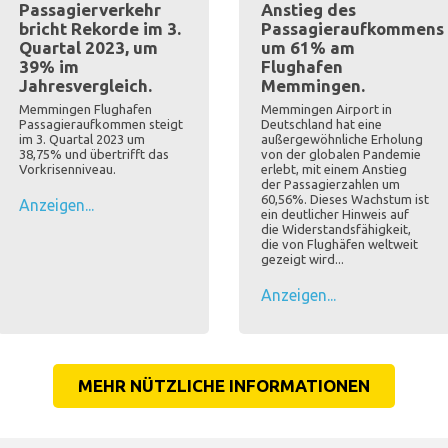
Passagierverkehr
Anstieg des
bricht Rekorde im 3.
Passagieraufkommens
Quartal 2023, um
um 61% am
39% im
Flughafen
Jahresvergleich.
Memmingen.
Memmingen Flughafen
Memmingen Airport in
Passagieraufkommen steigt
Deutschland hat eine
im 3. Quartal 2023 um
außergewöhnliche Erholung
38,75% und übertrifft das
von der globalen Pandemie
Vorkrisenniveau.
erlebt, mit einem Anstieg
der Passagierzahlen um
60,56%. Dieses Wachstum ist
Anzeigen...
ein deutlicher Hinweis auf
die Widerstandsfähigkeit,
die von Flughäfen weltweit
gezeigt wird...
Anzeigen...
MEHR NÜTZLICHE INFORMATIONEN