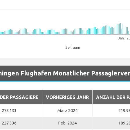
Jan., 2
Zeitraum
ngen Flughafen Monatlicher Passagierver
DER PASSAGIERE
VORHERIGES JAHR
ANZAHL DER P
278.133
März 2024
219.9
227.336
Feb. 2024
189.2