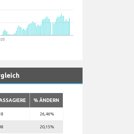
020
gleich
ASSAGIERE
% ÄNDERN
38
26,46%
08
20,15%