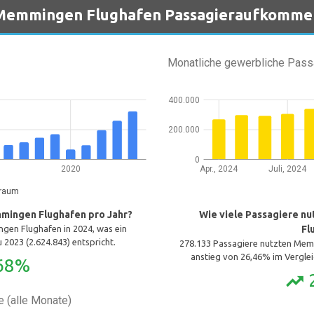
Memmingen Flughafen Passagieraufkomme
Monatliche gewerbliche Pass
400.000
200.000
0
2020
Apr., 2024
Juli, 2024
traum
mingen Flughafen pro Jahr?
Wie viele Passagiere n
gen Flughafen in 2024, was ein
Fl
 2023 (2.624.843) entspricht.
278.133 Passagiere nutzten Memm
anstieg von 26,46% im Verglei
68%
trending_up
 (alle Monate)