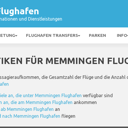
lughafen
mationen und Dienstleistungen
IETUNG
FLUGHAFEN TRANSFERS
PARKEN
INFO
TIKEN FÜR MEMMINGEN FL
assagieraufkommen, die Gesamtzahl der Flüge und die Anzahl d
afen
ziele an, die unter Memmingen Flughafen
verfügbar sind
n an, die am Memmingen Flughafen
ankommen
e ab Memmingen Flughafen
an
und nach Memmingen Flughafen
fliegen