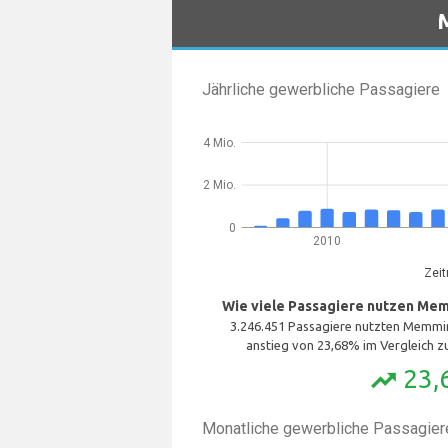
Jährliche gewerbliche Passagiere
4 Mio.
2 Mio.
0
2010
Zei
Wie viele Passagiere nutzen Mem
3.246.451 Passagiere nutzten Memmin
anstieg von 23,68% im Vergleich zu
23,
trending_up
Monatliche gewerbliche Passagiere