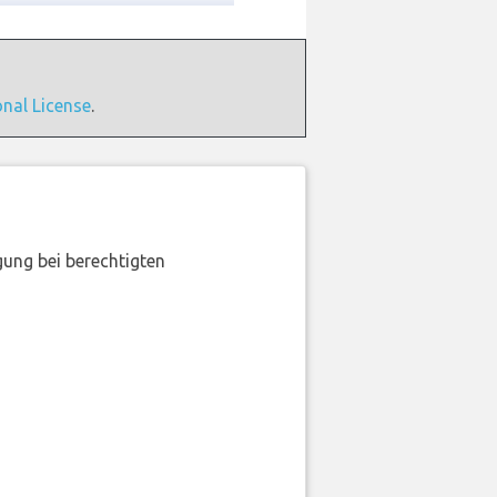
onal License
.
gung bei berechtigten