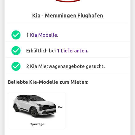
Kia - Memmingen Flughafen
check_circle
1
Kia Modelle
.
check_circle
Erhältlich bei
1 Lieferanten
.
check_circle
2 Kia Mietwagenangebote gesucht.
Beliebte Kia-Modelle zum Mieten:
Kia
Sportage