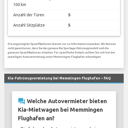
100 km
Anzahl der Türen
5
Anzahl Sitzplätze
5
Die angezeigten Spezifikationen dienen nur zu Informationszwecken. Wir können
nicht garantieren, dass Sie das genaue Kia Sportage-Fahrzeugmodell und die
genauen Spezifikationen erhalten. Für spezifische Details sollten Sie sich bei der
jeweiligen Autovermietung unter Memmingen Flughafen erkundigen.
Kia-Fahrzeugvermietung bei Memmingen Flughafen – FAQ
question_answer
Welche Autovermieter bieten
Kia-Mietwagen bei Memmingen
Flughafen an?