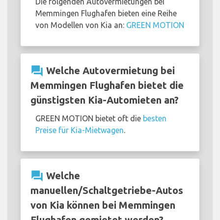
Die folgenden Autovermietungen bei
Memmingen Flughafen bieten eine Reihe
von Modellen von Kia an:
GREEN MOTION
question_answer
Welche Autovermietung bei
Memmingen Flughafen bietet die
günstigsten Kia-Automieten an?
GREEN MOTION bietet oft die
besten
Preise für Kia-Mietwagen
.
question_answer
Welche
manuellen/Schaltgetriebe-Autos
von Kia können bei Memmingen
Flughafen gemietet werden?