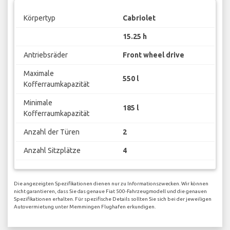
Körpertyp
Cabriolet
15.25 h
Antriebsräder
Front wheel drive
Maximale
550 l
Kofferraumkapazität
Minimale
185 l
Kofferraumkapazität
Anzahl der Türen
2
Anzahl Sitzplätze
4
Die angezeigten Spezifikationen dienen nur zu Informationszwecken. Wir können
nicht garantieren, dass Sie das genaue Fiat 500-Fahrzeugmodell und die genauen
Spezifikationen erhalten. Für spezifische Details sollten Sie sich bei der jeweiligen
Autovermietung unter Memmingen Flughafen erkundigen.