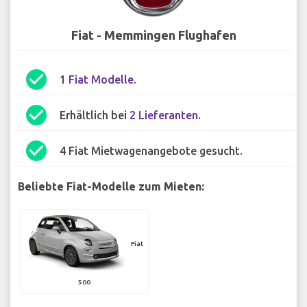
Fiat - Memmingen Flughafen
check_circle
1
Fiat Modelle
.
check_circle
Erhältlich bei
2 Lieferanten
.
check_circle
4 Fiat Mietwagenangebote gesucht.
Beliebte Fiat-Modelle zum Mieten:
Fiat
500