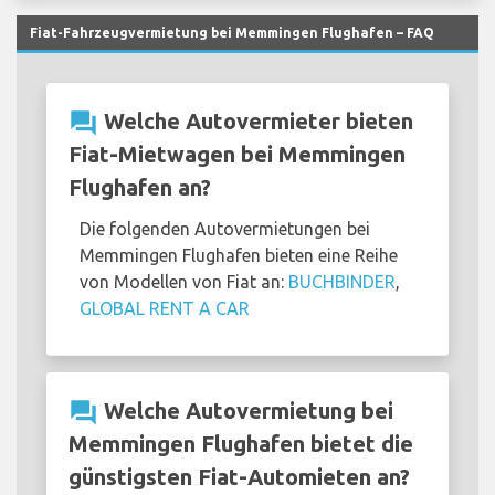
Fiat-Fahrzeugvermietung bei Memmingen Flughafen – FAQ
question_answer
Welche Autovermieter bieten
Fiat-Mietwagen bei Memmingen
Flughafen an?
Die folgenden Autovermietungen bei
Memmingen Flughafen bieten eine Reihe
von Modellen von Fiat an:
BUCHBINDER
,
GLOBAL RENT A CAR
question_answer
Welche Autovermietung bei
Memmingen Flughafen bietet die
günstigsten Fiat-Automieten an?