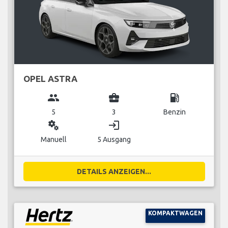
OPEL ASTRA
group
business_center
local_gas_station
5
3
Benzin
miscellaneous_services
login
Manuell
5 Ausgang
DETAILS ANZEIGEN...
KOMPAKTWAGEN