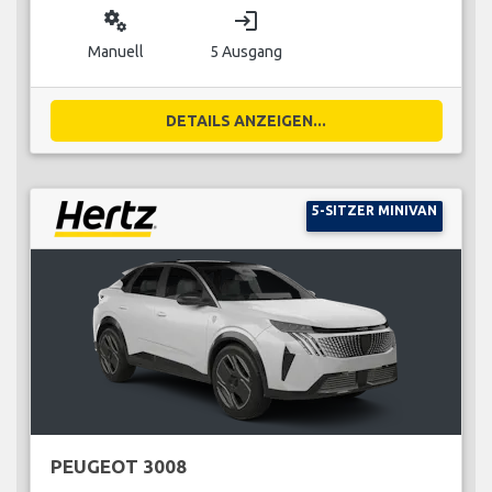
miscellaneous_services
login
Manuell
5 Ausgang
DETAILS ANZEIGEN...
5-SITZER MINIVAN
PEUGEOT 3008