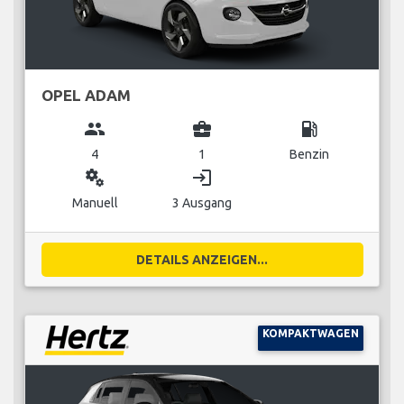
OPEL ADAM
group
business_center
local_gas_station
4
1
Benzin
miscellaneous_services
login
Manuell
3 Ausgang
DETAILS ANZEIGEN...
KOMPAKTWAGEN