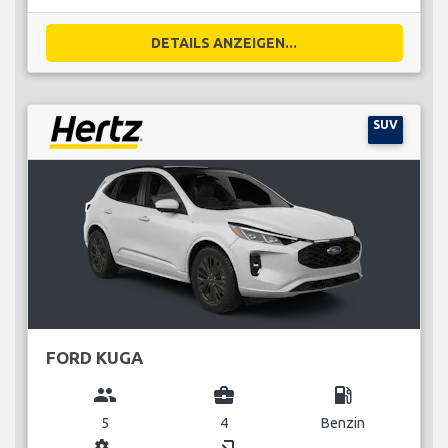
DETAILS ANZEIGEN...
SUV
FORD KUGA
group
business_center
local_gas_station
5
4
Benzin