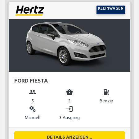
KLEINWAGEN
FORD FIESTA
group
business_center
local_gas_station
5
2
Benzin
miscellaneous_services
login
Manuell
3 Ausgang
DETAILS ANZEIGEN...