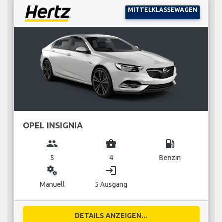
MITTELKLASSEWAGEN
OPEL INSIGNIA
group
business_center
local_gas_station
5
4
Benzin
miscellaneous_services
login
Manuell
5 Ausgang
DETAILS ANZEIGEN...