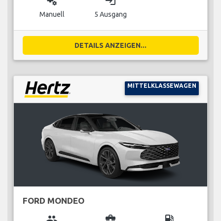
miscellaneous_services
login
Manuell
5 Ausgang
DETAILS ANZEIGEN...
MITTELKLASSEWAGEN
FORD MONDEO
group
business_center
local_gas_station