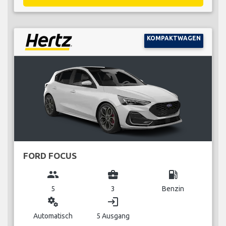
KOMPAKTWAGEN
FORD FOCUS
group
business_center
local_gas_station
5
3
Benzin
miscellaneous_services
login
Automatisch
5 Ausgang