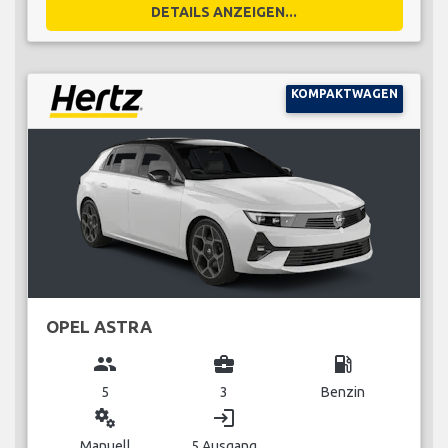
DETAILS ANZEIGEN...
KOMPAKTWAGEN
OPEL ASTRA
group
business_center
local_gas_station
5
3
Benzin
miscellaneous_services
login
Manuell
5 Ausgang