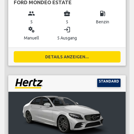
FORD MONDEO ESTATE
group
business_center
local_gas_station
5
5
Benzin
miscellaneous_services
login
Manuell
5 Ausgang
DETAILS ANZEIGEN...
STANDARD