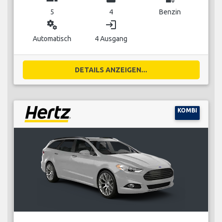
5
4
Benzin
miscellaneous_services
login
Automatisch
4 Ausgang
DETAILS ANZEIGEN...
KOMBI