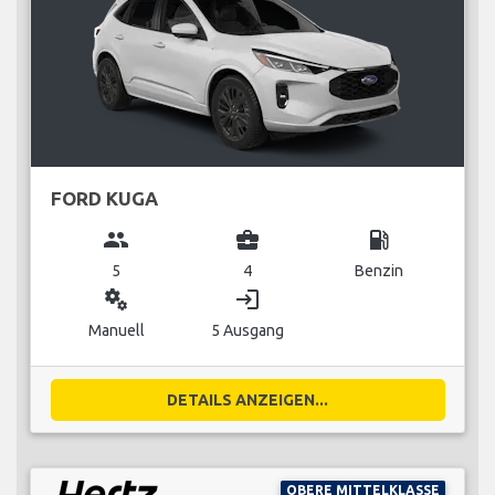
FORD KUGA
group
business_center
local_gas_station
5
4
Benzin
miscellaneous_services
login
Manuell
5 Ausgang
DETAILS ANZEIGEN...
OBERE MITTELKLASSE