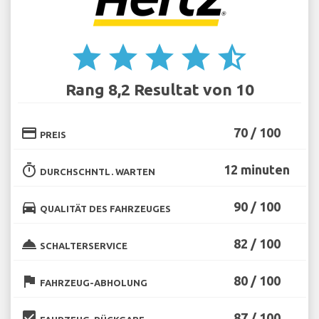
star
star
star
star
star_half
Rang 8,2 Resultat von 10
credit_card
70 / 100
PREIS
timer
12 minuten
DURCHSCHNTL. WARTEN
directions_car
90 / 100
QUALITÄT DES FAHRZEUGES
room_service
82 / 100
SCHALTERSERVICE
flag
80 / 100
FAHRZEUG-ABHOLUNG
beenhere
87 / 100