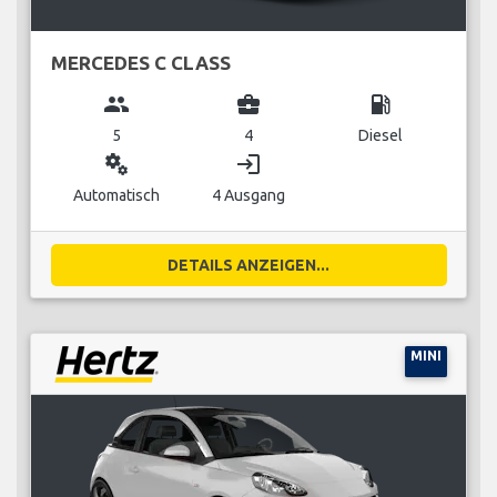
MERCEDES C CLASS
group
business_center
local_gas_station
5
4
Diesel
miscellaneous_services
login
Automatisch
4 Ausgang
DETAILS ANZEIGEN...
MINI