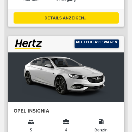
DETAILS ANZEIGEN...
MITTELKLASSEWAGEN
OPEL INSIGNIA
group
business_center
local_gas_station
5
4
Benzin