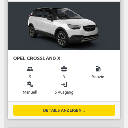
OPEL CROSSLAND X
group
business_center
local_gas_station
5
3
Benzin
miscellaneous_services
login
Manuell
5 Ausgang
DETAILS ANZEIGEN...