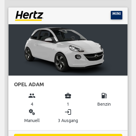
MINI
OPEL ADAM
group
business_center
local_gas_station
4
1
Benzin
miscellaneous_services
login
Manuell
3 Ausgang