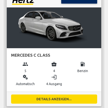
MERCEDES C CLASS
group
business_center
local_gas_station
5
4
Benzin
miscellaneous_services
login
Automatisch
4 Ausgang
DETAILS ANZEIGEN...