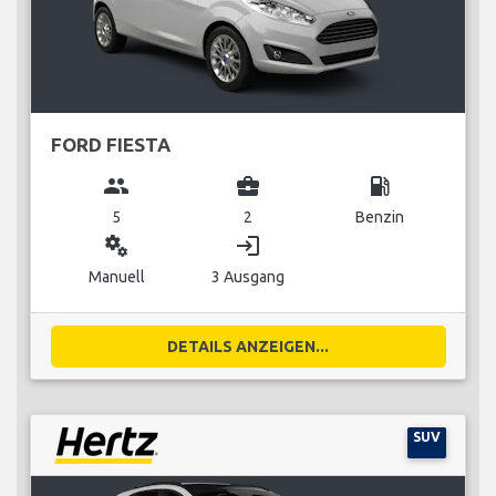
FORD FIESTA
group
business_center
local_gas_station
5
2
Benzin
miscellaneous_services
login
Manuell
3 Ausgang
DETAILS ANZEIGEN...
SUV