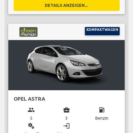
DETAILS ANZEIGEN...
KOMPAKTWAGEN
OPEL ASTRA
group
business_center
local_gas_station
5
3
Benzin
miscellaneous_services
login