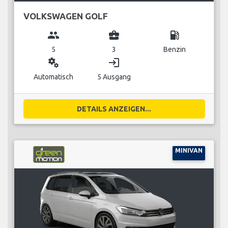
VOLKSWAGEN GOLF
group
business_center
local_gas_station
5
3
Benzin
miscellaneous_services
login
Automatisch
5 Ausgang
DETAILS ANZEIGEN...
MINIVAN