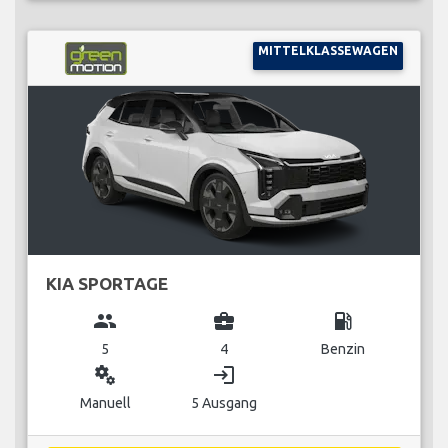
MITTELKLASSEWAGEN
KIA SPORTAGE
group
business_center
local_gas_station
5
4
Benzin
miscellaneous_services
login
Manuell
5 Ausgang