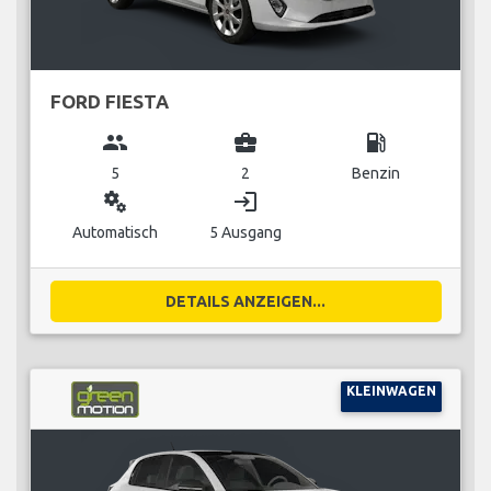
FORD FIESTA
group
business_center
local_gas_station
5
2
Benzin
miscellaneous_services
login
Automatisch
5 Ausgang
DETAILS ANZEIGEN...
KLEINWAGEN