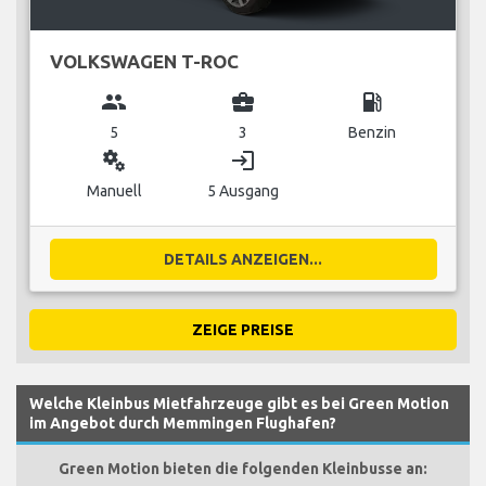
VOLKSWAGEN T-ROC
group
business_center
local_gas_station
5
3
Benzin
miscellaneous_services
login
Manuell
5 Ausgang
DETAILS ANZEIGEN...
ZEIGE PREISE
Welche Kleinbus Mietfahrzeuge gibt es bei Green Motion
im Angebot durch Memmingen Flughafen?
Green Motion bieten die folgenden Kleinbusse an: