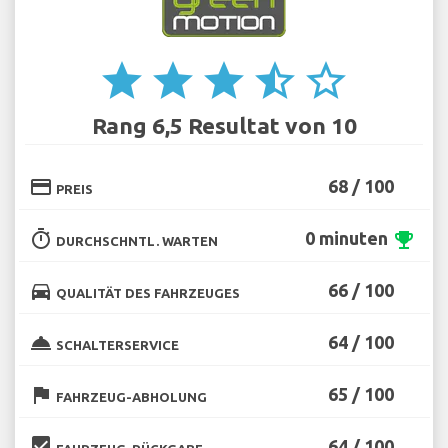
star
star
star
star_half
star_border
Rang 6,5 Resultat von 10
credit_card
68 / 100
PREIS
timer
0 minuten
emoji_events
DURCHSCHNTL. WARTEN
directions_car
66 / 100
QUALITÄT DES FAHRZEUGES
room_service
64 / 100
SCHALTERSERVICE
flag
65 / 100
FAHRZEUG-ABHOLUNG
beenhere
64 / 100