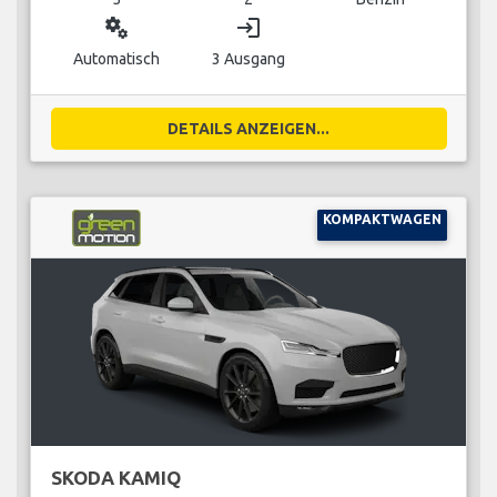
miscellaneous_services
login
Automatisch
3 Ausgang
DETAILS ANZEIGEN...
KOMPAKTWAGEN
SKODA KAMIQ