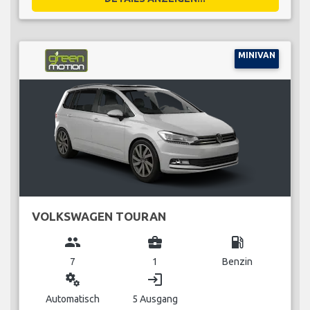
MINIVAN
VOLKSWAGEN TOURAN
group
business_center
local_gas_station
7
1
Benzin
miscellaneous_services
login
Automatisch
5 Ausgang