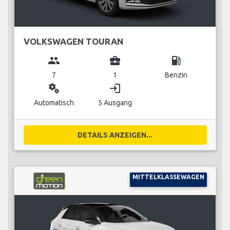
VOLKSWAGEN TOURAN
group
business_center
local_gas_station
7
1
Benzin
miscellaneous_services
login
Automatisch
5 Ausgang
DETAILS ANZEIGEN...
MITTELKLASSEWAGEN