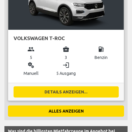
VOLKSWAGEN T-ROC
group
business_center
local_gas_station
5
3
Benzin
miscellaneous_services
login
Manuell
5 Ausgang
DETAILS ANZEIGEN...
ALLES ANZEIGEN
Was sind die billigsten Mietfahrzeuge im Angebot bei