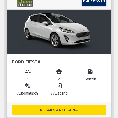
KLEINWAGEN
FORD FIESTA
group
business_center
local_gas_station
5
2
Benzin
miscellaneous_services
login
Automatisch
5 Ausgang
DETAILS ANZEIGEN...