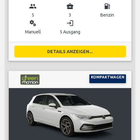
group
business_center
local_gas_station
5
3
Benzin
miscellaneous_services
login
Manuell
5 Ausgang
DETAILS ANZEIGEN...
KOMPAKTWAGEN