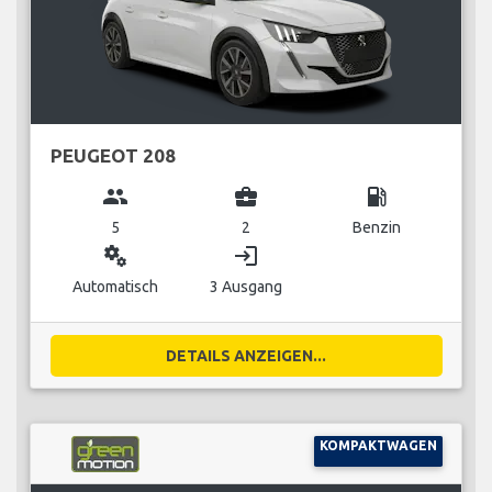
PEUGEOT 208
group
business_center
local_gas_station
5
2
Benzin
miscellaneous_services
login
Automatisch
3 Ausgang
DETAILS ANZEIGEN...
KOMPAKTWAGEN