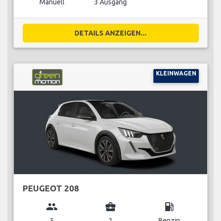
Manuell
3 Ausgang
DETAILS ANZEIGEN...
KLEINWAGEN
PEUGEOT 208
group
business_center
local_gas_station
5
2
Benzin