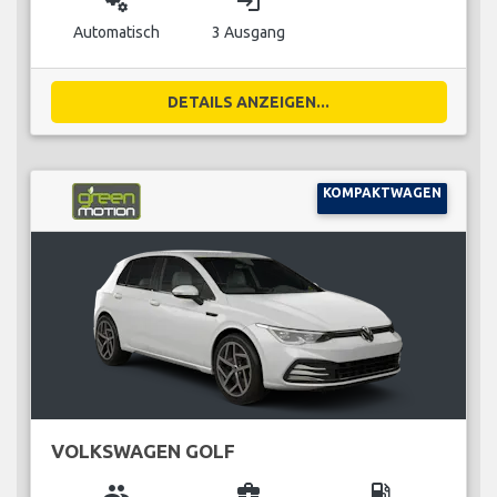
miscellaneous_services
login
Automatisch
3 Ausgang
DETAILS ANZEIGEN...
KOMPAKTWAGEN
VOLKSWAGEN GOLF
group
business_center
local_gas_station