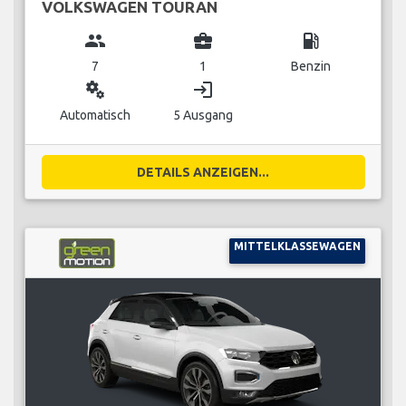
VOLKSWAGEN TOURAN
group
business_center
local_gas_station
7
1
Benzin
miscellaneous_services
login
Automatisch
5 Ausgang
DETAILS ANZEIGEN...
MITTELKLASSEWAGEN