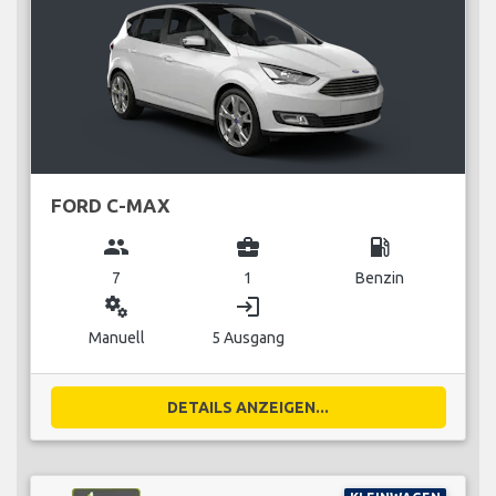
FORD C-MAX
group
business_center
local_gas_station
7
1
Benzin
miscellaneous_services
login
Manuell
5 Ausgang
DETAILS ANZEIGEN...