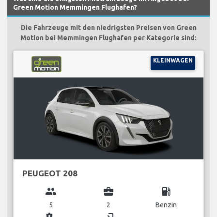
Green Motion Memmingen Flughafen?
Die Fahrzeuge mit den niedrigsten Preisen von Green
Motion bei Memmingen Flughafen per Kategorie sind:
KLEINWAGEN
PEUGEOT 208
group
business_center
local_gas_station
5
2
Benzin