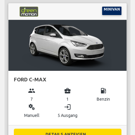
MINIVAN
FORD C-MAX
group
business_center
local_gas_station
7
1
Benzin
miscellaneous_services
login
Manuell
5 Ausgang
DETAILS ANZEIGEN...