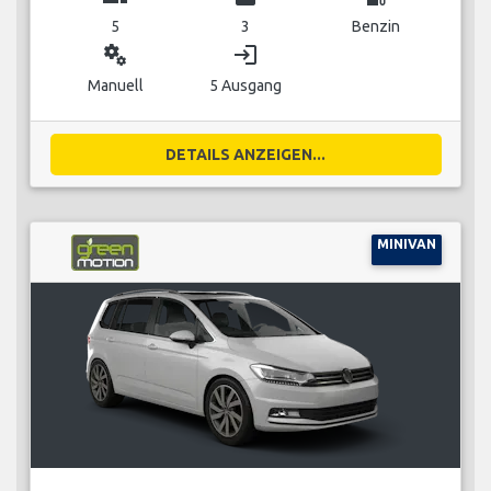
5
3
Benzin
miscellaneous_services
login
Manuell
5 Ausgang
DETAILS ANZEIGEN...
MINIVAN