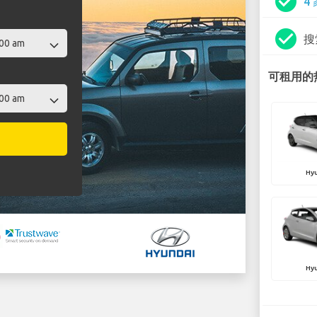
check_circle
4
check_circle
搜
可租用的热
Hyu
Hyu