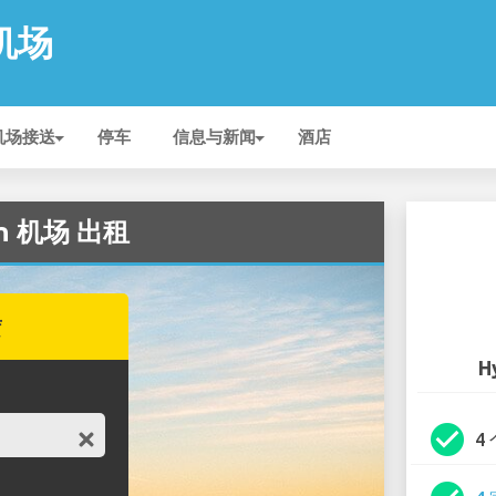
 机场
机场接送
停车
信息与新闻
酒店
en 机场 出租
赁
H
check_circle
4