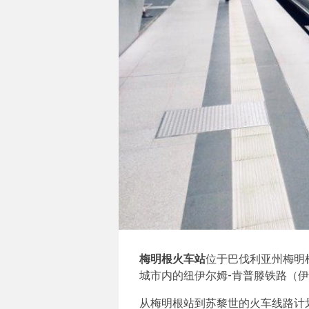
梅明根火车站
位于巴伐利亚州梅明
城市内的纽伊尔姆-肯普滕铁路（
从梅明根站到苏黎世的火车线路计