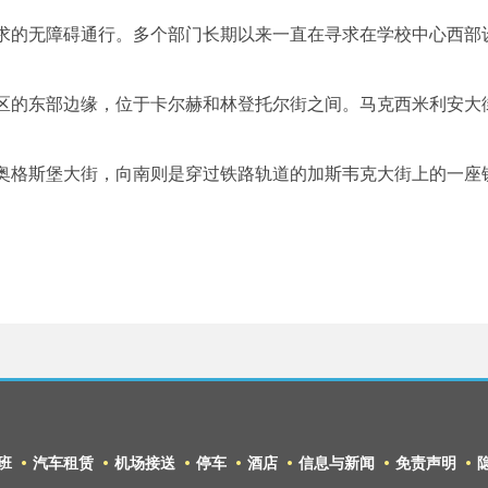
求的无障碍通行。多个部门长期以来一直在寻求在学校中心西部设
区的东部边缘，位于卡尔赫和林登托尔街之间。马克西米利安大
奥格斯堡大街，向南则是穿过铁路轨道的加斯韦克大街上的一座
。
班
汽车租赁
机场接送
停车
酒店
信息与新闻
免责声明