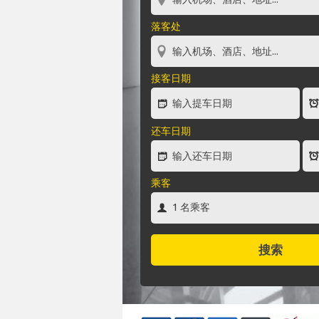
落客处
接客日期
还车日期
乘客
搜索