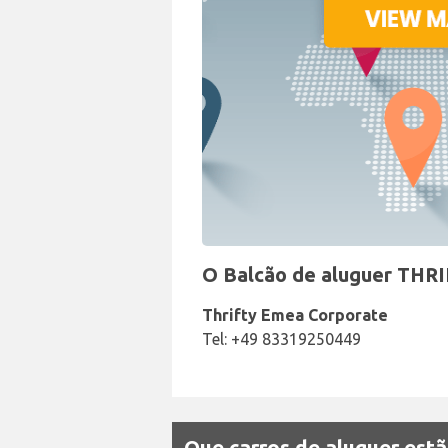
O Balcão de aluguer THR
Thrifty Emea Corporate
Tel: +49 83319250449
Que carros de aluguer estã