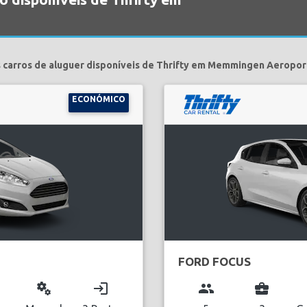
 carros de aluguer disponíveis de Thrifty em Memmingen Aeropor
ECONÓMICO
FORD FOCUS
miscellaneous_services
login
group
business_center