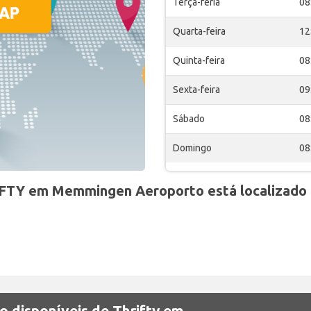
Terça-feria
08
Quarta-feira
12
Quinta-feira
08
Sexta-feira
09
Sábado
08
Domingo
08
IFTY em Memmingen Aeroporto está localizado
o disponíveis de Thrifty em