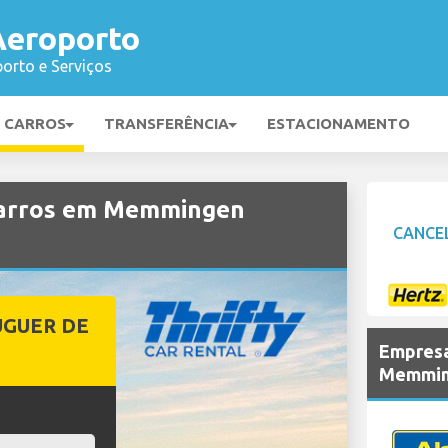
eroporto
orto e Serviços
E CARROS
TRANSFERÊNCIA
ESTACIONAMENTO
carros em Memmingen
CANCE
UGUER DE
Empresa
Memmin