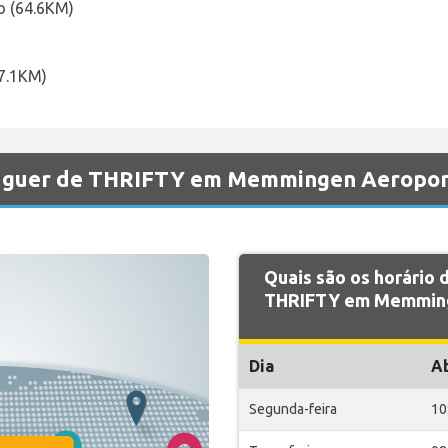
o (64.6KM)
67.1KM)
aluguer de THRIFTY em Memmingen Aeropor
Quais são os horário
THRIFTY em Memming
Dia
A
Segunda-feira
10