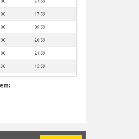
:00
21:59
:00
17:59
:00
09:59
:00
20:59
:00
21:59
:30
15:59
 em: