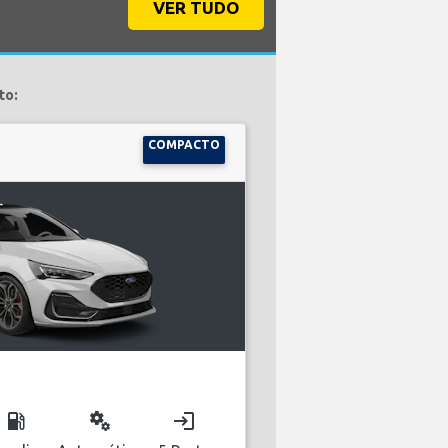
VER TUDO
to:
COMPACTO
local_gas_station
miscellaneous_services
login