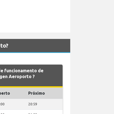
to?
 de funcionamento de
en Aeroporto ?
berto
Próximo
:00
20:59