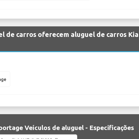
el de carros oferecem aluguel de carros K
age
portage Veículos de aluguel - Especificações