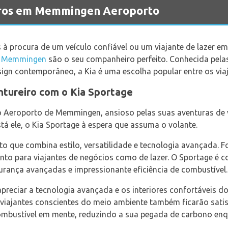
arros em Memmingen Aeroporto
 à procura de um veículo confiável ou um viajante de lazer em
e Memmingen
são o seu companheiro perfeito. Conhecida pelas
sign contemporâneo, a Kia é uma escolha popular entre os viaj
entureiro com o Kia Sportage
 no Aeroporto de Memmingen, ansioso pelas suas aventuras d
stá ele, o Kia Sportage à espera que assuma o volante.
 que combina estilo, versatilidade e tecnologia avançada. Fo
tanto para viajantes de negócios como de lazer. O Sportage é c
urança avançadas e impressionante eficiência de combustível.
apreciar a tecnologia avançada e os interiores confortáveis do
s viajantes conscientes do meio ambiente também ficarão sati
 combustível em mente, reduzindo a sua pegada de carbono e