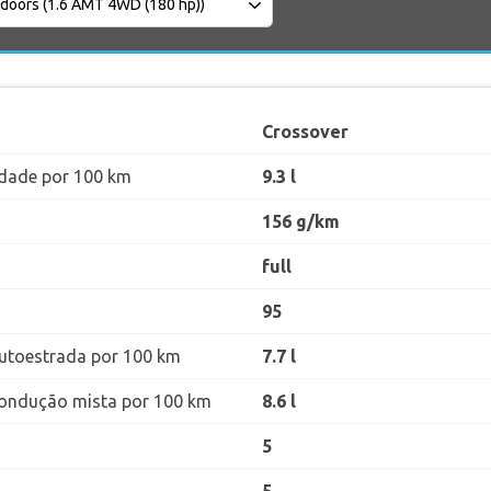
Crossover
dade por 100 km
9.3 l
156 g/km
full
95
utoestrada por 100 km
7.7 l
ondução mista por 100 km
8.6 l
5