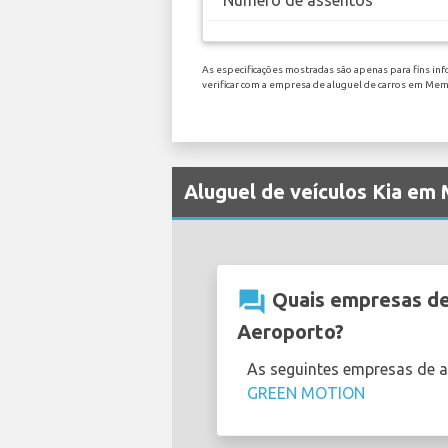
Número de assentos
As especificações mostradas são apenas para fins inf
verificar com a empresa de aluguel de carros em M
Aluguel de veículos Kia e
question_answer
Quais empresas de
Aeroporto?
As seguintes empresas de 
GREEN MOTION