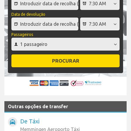
Data de devolução
Passageiros
PROCURAR
Outras opções de transfer
De Táxi
local_taxi
Memmingen Aeroporto Táxi