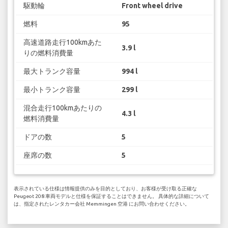
駆動輪
Front wheel drive
燃料
95
高速道路走行100kmあた
3.9 l
りの燃料消費量
最大トランク容量
994 l
最小トランク容量
299 l
混合走行100kmあたりの
4.3 l
燃料消費量
ドアの数
5
座席の数
5
表示されている仕様は情報提供のみを目的としており、お客様が受け取る正確な
Peugeot 208 車両モデルと仕様を保証することはできません。 具体的な詳細について
は、指定されたレンタカー会社 Memmingen 空港 にお問い合わせください。