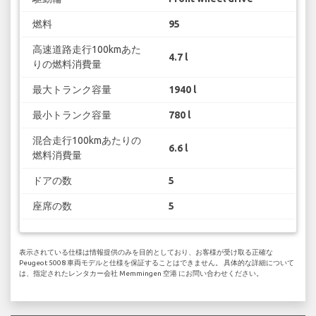
燃料
95
高速道路走行100kmあた
4.7 l
りの燃料消費量
最大トランク容量
1940 l
最小トランク容量
780 l
混合走行100kmあたりの
6.6 l
燃料消費量
ドアの数
5
座席の数
5
表示されている仕様は情報提供のみを目的としており、お客様が受け取る正確な
Peugeot 5008 車両モデルと仕様を保証することはできません。 具体的な詳細について
は、指定されたレンタカー会社 Memmingen 空港 にお問い合わせください。