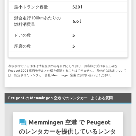
最小トランク容量
520 l
混合走行100kmあたりの
6.6 l
燃料消費量
ドアの数
5
座席の数
5
表示されている仕様は情報提供のみを目的としており、お客様が受け取る正確な
Peugeot 3008 車両モデルと仕様を保証することはできません。 具体的な詳細について
は、指定されたレンタカー会社 Memmingen 空港 にお問い合わせください。
Peugeot の Memmingen 空港 でのレンタカー - よくある質問
question_answer
Memmingen 空港 で Peugeot
のレンタカーを提供しているレンタ