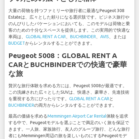
大量の荷物を持つファミリーや旅行者に最適なPeugeot 308
Estateは、広々とした頼りになる選択肢です。ビジネス旅行や
のんびりしたバケーションにおいても、このモデルは荷物と乗
客のための十分なスペースを提供します。この実用的で快適な
車両は、
GLOBAL RENT A CAR
、
BUCHBINDER
、
AVIS
、または
BUDGET
からレンタルすることができます。
Peugeot 5008：GLOBAL RENT A
CARとBUCHBINDERでの快適で豪華
な旅
贅沢な旅行体験を求める方には、Peugeot 5008が最適です。
この洗練された広々としたSUVは、快適さ、豪華さ、先進技術
を重視する方にぴったりです。
GLOBAL RENT A CAR
と
BUCHBINDER
の両方からレンタルすることができます。
最高の価値を求める
Memmingen Airport Car Rental
体験を追求
する中で、Peugeotモデルを選ぶことで満足のいく旅を保証で
きます。一人旅、家族旅行、友人のグループ旅行、どんな旅行
者にもMemmingen周辺の旅を楽しいものにするPeugeotモデ