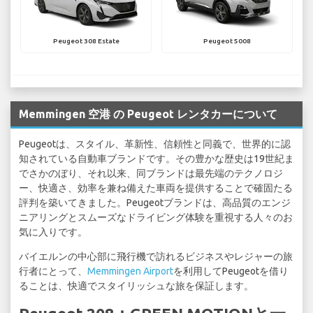
Peugeot 308 Estate
Peugeot 5008
Memmingen 空港 の Peugeot レンタカーについて
Peugeotは、スタイル、革新性、信頼性と同義で、世界的に認
知されている自動車ブランドです。その豊かな歴史は19世紀ま
でさかのぼり、それ以来、同ブランドは最先端のテクノロジ
ー、快適さ、効率を兼ね備えた車両を提供することで確固たる
評判を築いてきました。Peugeotブランドは、高品質のエンジ
ニアリングとスムーズなドライビング体験を重視する人々のお
気に入りです。
バイエルンの中心部に飛行機で訪れるビジネスやレジャーの旅
行者にとって、
Memmingen Airport
を利用してPeugeotを借り
ることは、快適でスタイリッシュな旅を保証します。