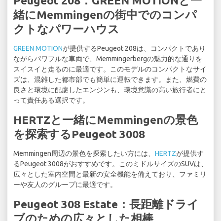
Peugeot 208：GREEN MOTIONと一
緒にMemmingenの街中でのコンパ
クトなパワーハウス
GREEN MOTION
が提供するPeugeot 208は、コンパクトであり
ながらパワフルな車両で、Memmingerbergの魅力的な通りを
スイスイと走るのに最適です。このモデルのコンパクトなサイ
ズは、混雑した都市部でも簡単に運転できます。また、燃費の
良さと環境に配慮したエンジンも、環境意識の高い旅行者にと
って責任ある選択です。
HERTZと一緒にMemmingenの景色
を探索するPeugeot 3008
Memmingen周辺の景色を探索したい方には、
HERTZ
が提供す
るPeugeot 3008がおすすめです。このミドルサイズのSUVは、
広々とした室内空間と最新の安全機能を備えており、ファミリ
ーや友人のグループに最適です。
Peugeot 308 Estate：長距離ドライ
ブのための広々とした相棒