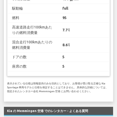
駆動輪
full
燃料
95
高速道路走行100kmあた
7.7 l
りの燃料消費量
混合走行100kmあたりの
8.6 l
燃料消費量
ドアの数
5
座席の数
5
表示されている仕様は情報提供のみを目的としており、お客様が受け取る正確な Kia
Sportage 車両モデルと仕様を保証することはできません。 具体的な詳細については、
指定されたレンタカー会社 Memmingen 空港 にお問い合わせください。
Kia の Memmingen 空港 でのレンタカー - よくある質問