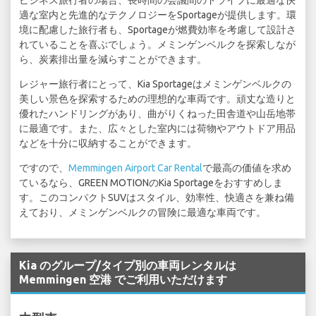
ビジネス旅行者の場合、長時間の会議間のドライブに最適な快
適な室内と先進的なテクノロジーをSportageが提供します。環
境に配慮した旅行者も、Sportageが燃費効率を考慮して設計さ
れていることを喜ぶでしょう。メミンゲンベルクを探索しなが
ら、炭素排出量を減らすことができます。
レジャー旅行者にとって、Kia Sportageはメミンゲンベルクの
美しい景色を探索するための理想的な車両です。頑丈な造りと
優れたハンドリングがあり、曲がりくねった田舎道や山岳地帯
に最適です。また、広々とした室内には荷物やアウトドア用品
などを十分に収納することができます。
ですので、
Memmingen Airport Car Rental
で最高の価値を求め
ているなら、GREEN MOTIONのKia Sportageをおすすめしま
す。このコンパクトSUVはスタイル、効率性、快適さを兼ね備
えており、メミンゲンベルクの冒険に最適な車両です。
Kia のグループ/タイプ別の車両レンタルは
Memmingen 空港 でご利用いただけます