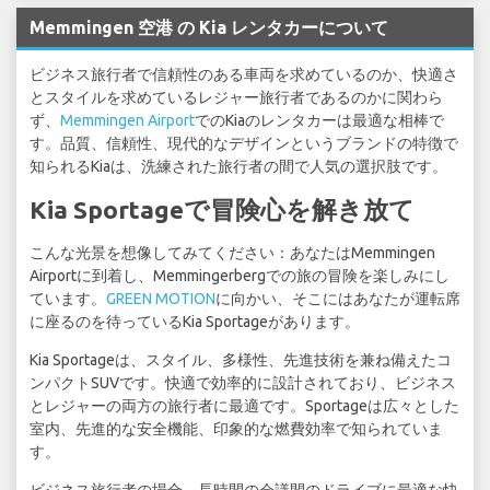
Memmingen 空港 の Kia レンタカーについて
ビジネス旅行者で信頼性のある車両を求めているのか、快適さ
とスタイルを求めているレジャー旅行者であるのかに関わら
ず、
Memmingen Airport
でのKiaのレンタカーは最適な相棒で
す。品質、信頼性、現代的なデザインというブランドの特徴で
知られるKiaは、洗練された旅行者の間で人気の選択肢です。
Kia Sportageで冒険心を解き放て
こんな光景を想像してみてください：あなたはMemmingen
Airportに到着し、Memmingerbergでの旅の冒険を楽しみにし
ています。
GREEN MOTION
に向かい、そこにはあなたが運転席
に座るのを待っているKia Sportageがあります。
Kia Sportageは、スタイル、多様性、先進技術を兼ね備えたコ
ンパクトSUVです。快適で効率的に設計されており、ビジネス
とレジャーの両方の旅行者に最適です。Sportageは広々とした
室内、先進的な安全機能、印象的な燃費効率で知られていま
す。