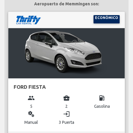
Aeropuerto de Memmingen son:
ECONÓMICO
FORD FIESTA
group
business_center
local_gas_station
5
2
Gasolina
miscellaneous_services
login
Manual
3 Puerta