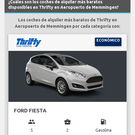
¿Cuáles son los coches de alquiler más baratos
disponibles en Thrifty en Aeropuerto de Memmingen?
Los coches de alquiler más baratos de Thrifty en
Aeropuerto de Memmingen por cada categoría son:
ECONÓMICO
FORD FIESTA
group
business_center
local_gas_station
5
2
Gasolina