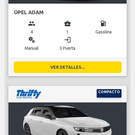
OPEL ADAM
group
business_center
local_gas_station
4
1
Gasolina
miscellaneous_services
login
Manual
3 Puerta
VER DETALLES...
COMPACTO