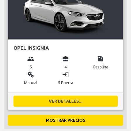
OPEL INSIGNIA
group
business_center
local_gas_station
5
4
Gasolina
miscellaneous_services
login
Manual
5 Puerta
VER DETALLES...
MOSTRAR PRECIOS