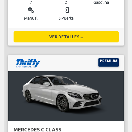
7
2
Gasolina
miscellaneous_services
login
Manual
5 Puerta
VER DETALLES...
PREMIUM
MERCEDES C CLASS