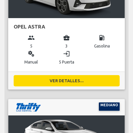
OPEL ASTRA
group
business_center
local_gas_station
5
3
Gasolina
miscellaneous_services
login
Manual
5 Puerta
VER DETALLES...
MEDIANO