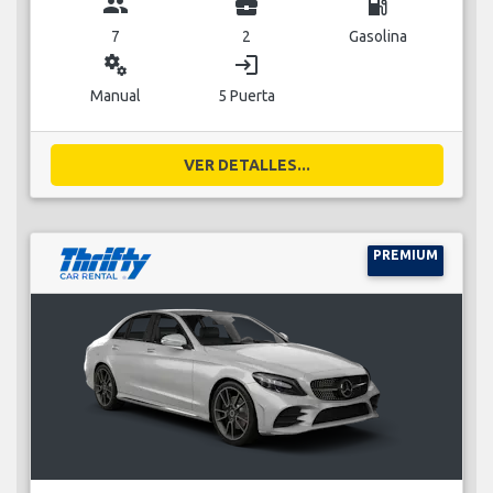
group
business_center
local_gas_station
7
2
Gasolina
miscellaneous_services
login
Manual
5 Puerta
VER DETALLES...
PREMIUM