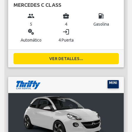
MERCEDES C CLASS
group
business_center
local_gas_station
5
4
Gasolina
miscellaneous_services
login
Automático
4 Puerta
VER DETALLES...
MINI