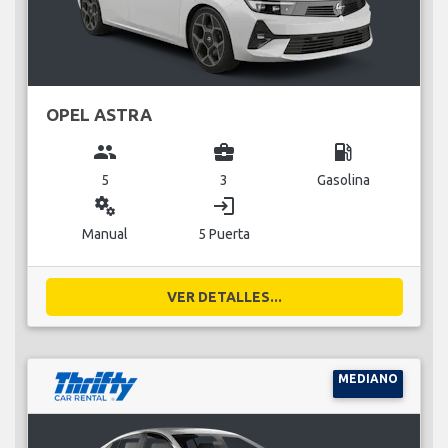
OPEL ASTRA
group
business_center
local_gas_station
5
3
Gasolina
miscellaneous_services
login
Manual
5 Puerta
VER DETALLES...
MEDIANO