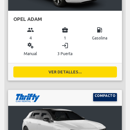
OPEL ADAM
group
business_center
local_gas_station
4
1
Gasolina
miscellaneous_services
login
Manual
3 Puerta
VER DETALLES...
COMPACTO