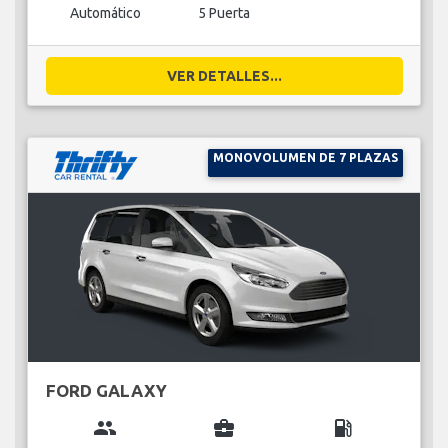
Automático
5 Puerta
VER DETALLES...
MONOVOLUMEN DE 7 PLAZAS
FORD GALAXY
group
business_center
local_gas_station