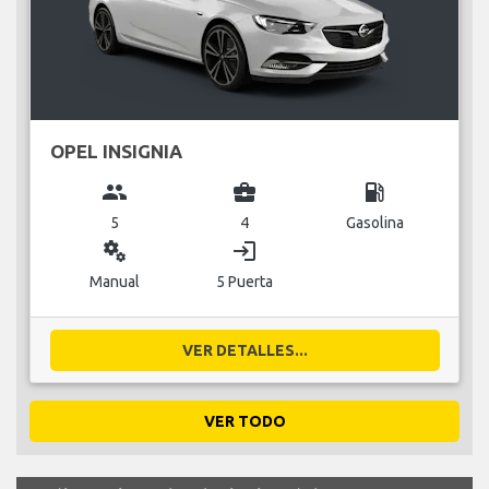
OPEL INSIGNIA
group
business_center
local_gas_station
5
4
Gasolina
miscellaneous_services
login
Manual
5 Puerta
VER DETALLES...
VER TODO