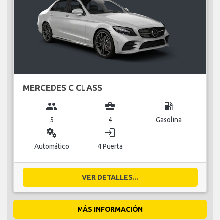
MERCEDES C CLASS
group
business_center
local_gas_station
5
4
Gasolina
miscellaneous_services
login
Automático
4 Puerta
VER DETALLES...
MÁS INFORMACIÓN