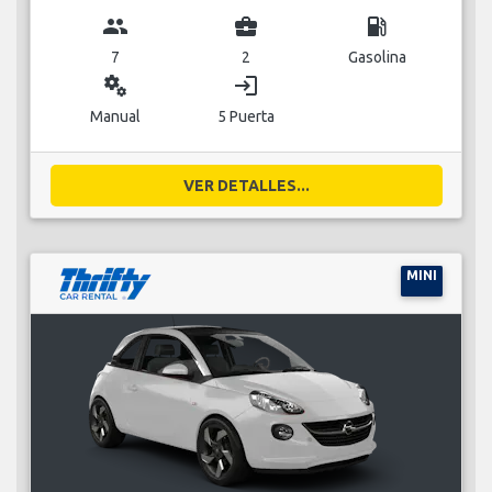
group
business_center
local_gas_station
7
2
Gasolina
miscellaneous_services
login
Manual
5 Puerta
VER DETALLES...
MINI