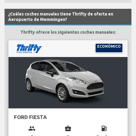
¿Cuáles coches manuales tiene Thrifty de oferta en
Aeropuerto de Memmingen?
Thrifty ofrece los siguientes coches manuales:
ECONÓMICO
FORD FIESTA
group
business_center
local_gas_station