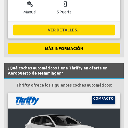
miscellaneous_services
login
Manual
5 Puerta
VER DETALLES...
MÁS INFORMACIÓN
¿Qué coches automáticos tiene Thrifty en oferta en
Aeropuerto de Memmingen?
Thrifty ofrece los siguientes coches automáticos:
COMPACTO