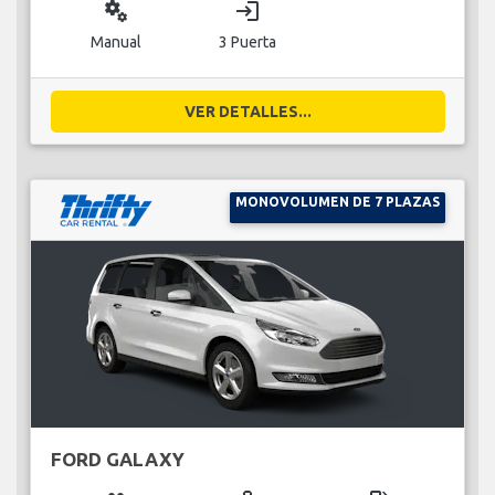
miscellaneous_services
login
Manual
3 Puerta
VER DETALLES...
MONOVOLUMEN DE 7 PLAZAS
FORD GALAXY