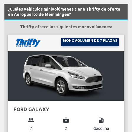
¿Cuáles vehículos minivolúmenes tiene Thrifty de oferta
en Aeropuerto de Memmingen?
Thrifty ofrece los siguientes monovolúmenes:
MONOVOLUMEN DE 7 PLAZAS
FORD GALAXY
group
business_center
local_gas_station
7
2
Gasolina