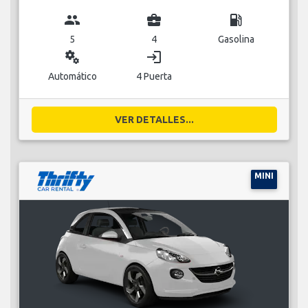
group
business_center
local_gas_station
5
4
Gasolina
miscellaneous_services
login
Automático
4 Puerta
VER DETALLES...
MINI