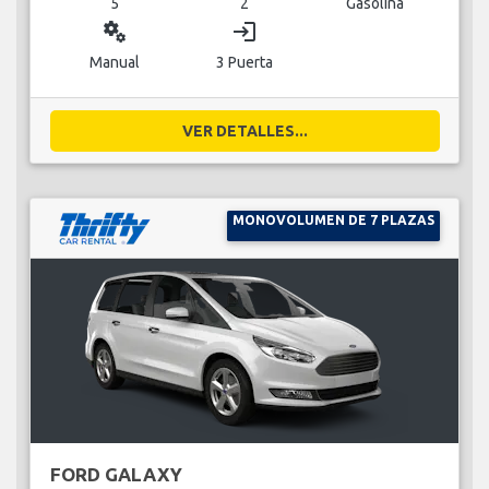
5
2
Gasolina
miscellaneous_services
login
Manual
3 Puerta
VER DETALLES...
MONOVOLUMEN DE 7 PLAZAS
FORD GALAXY