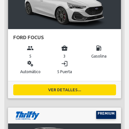
FORD FOCUS
group
business_center
local_gas_station
5
3
Gasolina
miscellaneous_services
login
Automático
5 Puerta
VER DETALLES...
PREMIUM