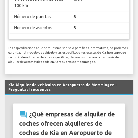
100 km
Número de puertas
5
Numero de asientos
5
Las especificaciones que se muestran son solo para fines informativos, no podemos
garantizar el modelo de vehículo y las especificaciones exactas de Kia Sportage que
recibirá. Para obtener detalles específicos, debe consultar con la compañía de
alquiler de automóviles dada en Aeropuerto de Memmingen.
Kia Alquiler de vehículos en Aeropuerto de Memmingen -
Preguntas frecuentes
question_answer
¿Qué empresas de alquiler de
coches ofrecen alquileres de
coches de Kia en Aeropuerto de