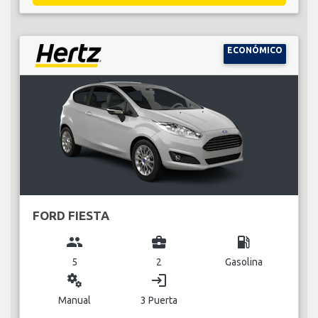
ECONÓMICO
FORD FIESTA
group
business_center
local_gas_station
5
2
Gasolina
miscellaneous_services
login
Manual
3 Puerta