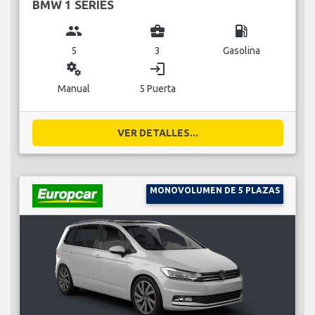
BMW 1 SERIES
group
business_center
local_gas_station
5
3
Gasolina
miscellaneous_services
login
Manual
5 Puerta
VER DETALLES...
MONOVOLUMEN DE 5 PLAZAS