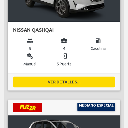
NISSAN QASHQAI
group
business_center
local_gas_station
5
4
Gasolina
miscellaneous_services
login
Manual
5 Puerta
VER DETALLES...
MEDIANO ESPECIAL