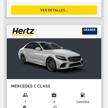
VER DETALLES...
GRANDE
MERCEDES C CLASS
group
business_center
local_gas_station
5
4
Gasolina