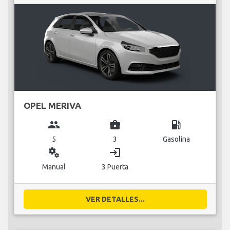
OPEL MERIVA
group
business_center
local_gas_station
5
3
Gasolina
miscellaneous_services
login
Manual
3 Puerta
VER DETALLES...