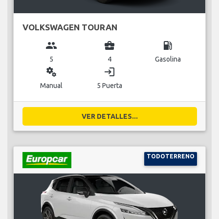
VOLKSWAGEN TOURAN
group
business_center
local_gas_station
5
4
Gasolina
miscellaneous_services
login
Manual
5 Puerta
VER DETALLES...
TODOTERRENO