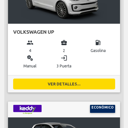
VOLKSWAGEN UP
group
business_center
local_gas_station
4
2
Gasolina
miscellaneous_services
login
Manual
3 Puerta
VER DETALLES...
ECONÓMICO