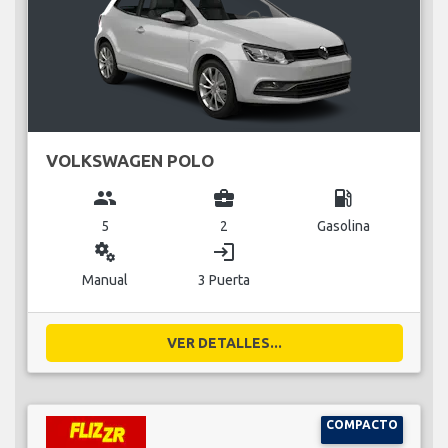
VOLKSWAGEN POLO
group
business_center
local_gas_station
5
2
Gasolina
miscellaneous_services
login
Manual
3 Puerta
VER DETALLES...
COMPACTO