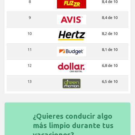
8
8,4 de 10
9
8,4 de 10
10
8,2 de 10
11
8,1 de 10
12
6,8 de 10
13
6,5 de 10
¿Quieres conducir algo
más limpio durante tus
vacaciones?