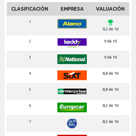
CLASIFICACIÓN
EMPRESA
VALUACIÓN
emoji_events
1
9,2 de 10
2
9 de 10
3
9 de 10
4
8,8 de 10
5
8,8 de 10
6
8,5 de 10
7
8,5 de 10