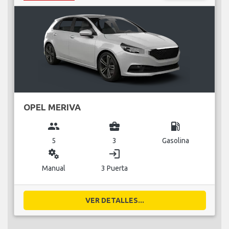
OPEL MERIVA
group
business_center
local_gas_station
5
3
Gasolina
miscellaneous_services
login
Manual
3 Puerta
VER DETALLES...