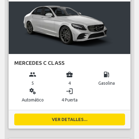
MERCEDES C CLASS
group
business_center
local_gas_station
5
4
Gasolina
miscellaneous_services
login
Automático
4 Puerta
VER DETALLES...