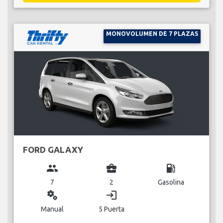
MONOVOLUMEN DE 7 PLAZAS
FORD GALAXY
group
business_center
local_gas_station
7
2
Gasolina
miscellaneous_services
login
Manual
5 Puerta