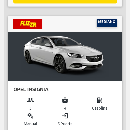
MEDIANO
OPEL INSIGNIA
group
business_center
local_gas_station
5
4
Gasolina
miscellaneous_services
login
Manual
5 Puerta