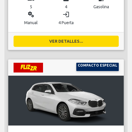
5
4
Gasolina
miscellaneous_services
login
Manual
4 Puerta
VER DETALLES...
COMPACTO ESPECIAL