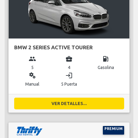
BMW 2 SERIES ACTIVE TOURER
group
business_center
local_gas_station
5
4
Gasolina
miscellaneous_services
login
Manual
5 Puerta
VER DETALLES...
PREMIUM