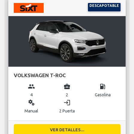
DESCAPOTABLE
VOLKSWAGEN T-ROC
group
business_center
local_gas_station
4
2
Gasolina
miscellaneous_services
login
Manual
2 Puerta
VER DETALLES...