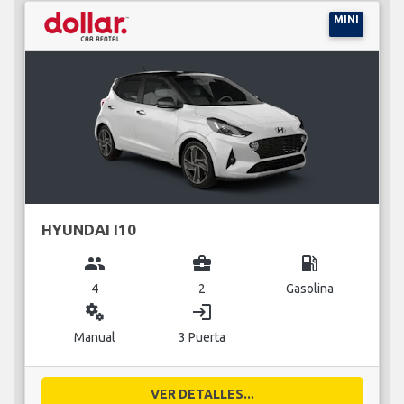
MINI
HYUNDAI I10
group
business_center
local_gas_station
4
2
Gasolina
miscellaneous_services
login
Manual
3 Puerta
VER DETALLES...