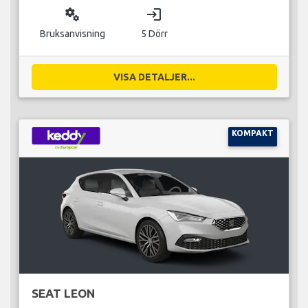
miscellaneous_services
login
Bruksanvisning
5 Dörr
VISA DETALJER...
KOMPAKT
SEAT LEON