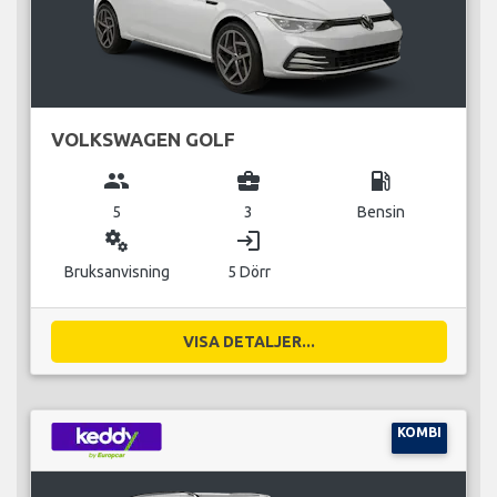
VOLKSWAGEN GOLF
group
business_center
local_gas_station
5
3
Bensin
miscellaneous_services
login
Bruksanvisning
5 Dörr
VISA DETALJER...
KOMBI