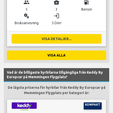
group
business_center
local_gas_station
5
3
Bensin
miscellaneous_services
login
Bruksanvisning
5 Dörr
VISA DETALJER...
VISA ALLA
Vad är de billigaste hyrbilarna tillgängliga från Keddy By
Europcar på Memmingen Flygplats?
De lägsta priserna för hyrbilar från Keddy By Europcar på
Memmingen Flygplats per kategori är:
KOMPAKT