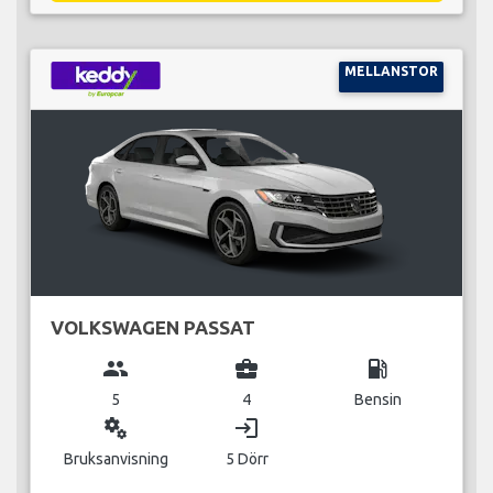
MELLANSTOR
VOLKSWAGEN PASSAT
group
business_center
local_gas_station
5
4
Bensin
miscellaneous_services
login
Bruksanvisning
5 Dörr