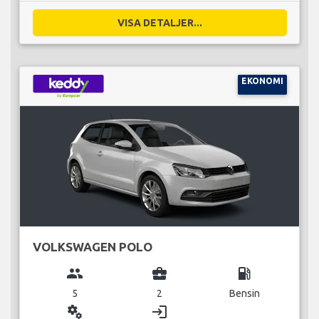
VISA DETALJER...
EKONOMI
VOLKSWAGEN POLO
group
business_center
local_gas_station
5
2
Bensin
miscellaneous_services
login