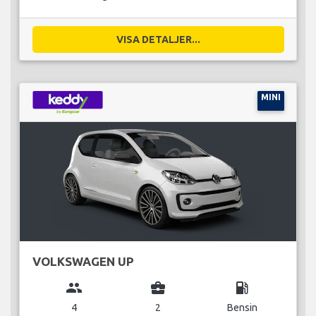
VISA DETALJER...
MINI
VOLKSWAGEN UP
group
business_center
local_gas_station
4
2
Bensin