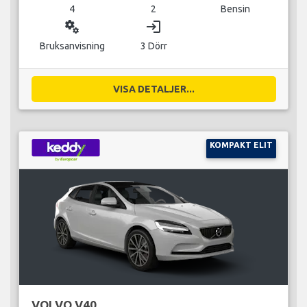
4
2
Bensin
miscellaneous_services
login
Bruksanvisning
3 Dörr
VISA DETALJER...
KOMPAKT ELIT
VOLVO V40