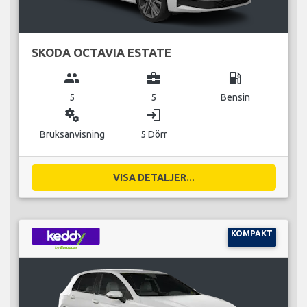
SKODA OCTAVIA ESTATE
group
business_center
local_gas_station
5
5
Bensin
miscellaneous_services
login
Bruksanvisning
5 Dörr
VISA DETALJER...
KOMPAKT