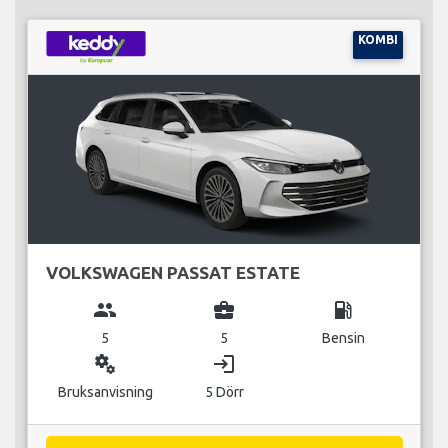
KOMBI
VOLKSWAGEN PASSAT ESTATE
group
business_center
local_gas_station
5
5
Bensin
miscellaneous_services
login
Bruksanvisning
5 Dörr