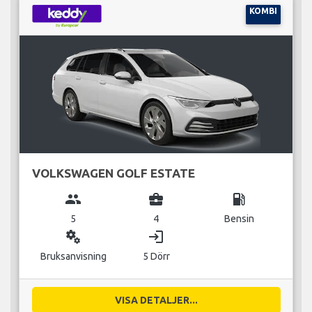
KOMBI
VOLKSWAGEN GOLF ESTATE
group
business_center
local_gas_station
5
4
Bensin
miscellaneous_services
login
Bruksanvisning
5 Dörr
VISA DETALJER...