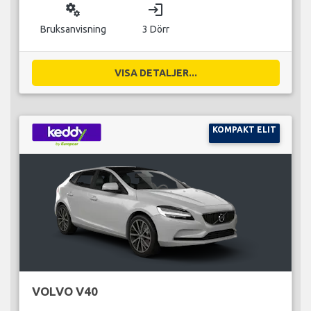
miscellaneous_services
login
Bruksanvisning
3 Dörr
VISA DETALJER...
KOMPAKT ELIT
VOLVO V40