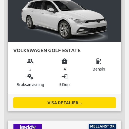
VOLKSWAGEN GOLF ESTATE
group
business_center
local_gas_station
5
4
Bensin
miscellaneous_services
login
Bruksanvisning
5 Dörr
VISA DETALJER...
MELLANSTOR