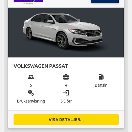
VOLKSWAGEN PASSAT
group
business_center
local_gas_station
5
4
Bensin
miscellaneous_services
login
Bruksanvisning
5 Dörr
VISA DETALJER...