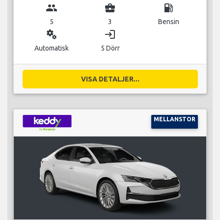
group
business_center
local_gas_station
5
3
Bensin
miscellaneous_services
login
Automatisk
5 Dörr
VISA DETALJER...
MELLANSTOR