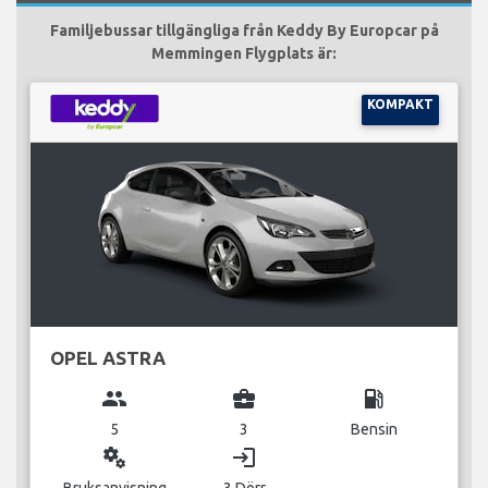
Familjebussar tillgängliga från Keddy By Europcar på
Memmingen Flygplats är:
KOMPAKT
OPEL ASTRA
group
business_center
local_gas_station
5
3
Bensin
miscellaneous_services
login