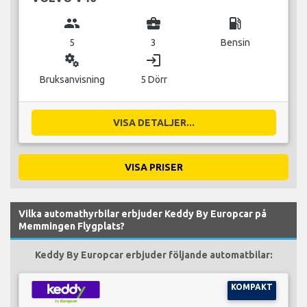
group
business_center
local_gas_station
5
3
Bensin
miscellaneous_services
login
Bruksanvisning
5 Dörr
VISA DETALJER...
VISA PRISER
Vilka automathyrbilar erbjuder Keddy By Europcar på
Memmingen Flygplats?
Keddy By Europcar erbjuder följande automatbilar:
KOMPAKT