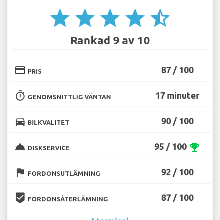
star
star
star
star
star_half
Rankad 9 av 10
credit_card
87 / 100
PRIS
timer
17 minuter
GENOMSNITTLIG VÄNTAN
directions_car
90 / 100
BILKVALITET
room_service
95 / 100
emoji_events
DISKSERVICE
flag
92 / 100
FORDONSUTLÄMNING
beenhere
87 / 100
FORDONSÅTERLÄMNING