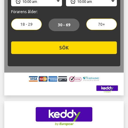
Förarens ålder:
18 - 29
70+
30 - 69
SÖK