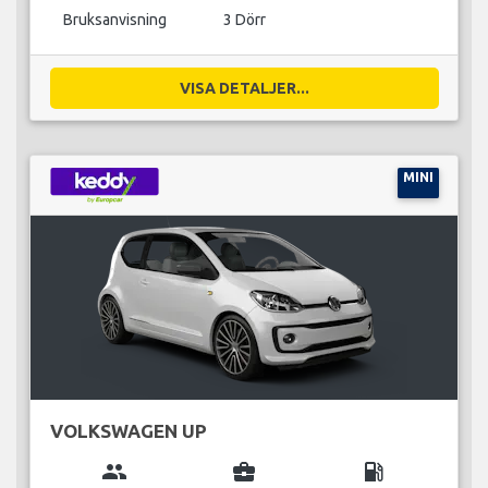
Bruksanvisning
3 Dörr
VISA DETALJER...
MINI
VOLKSWAGEN UP
group
business_center
local_gas_station