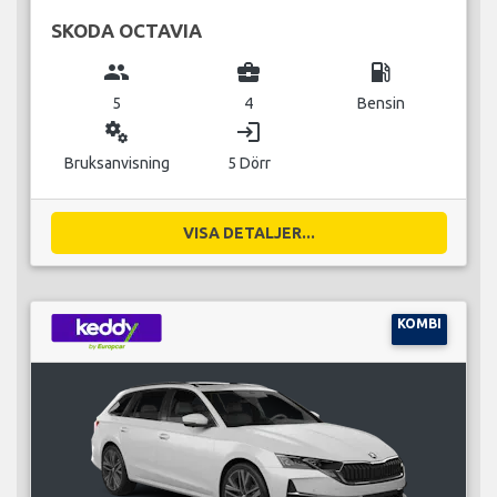
SKODA OCTAVIA
group
business_center
local_gas_station
5
4
Bensin
miscellaneous_services
login
Bruksanvisning
5 Dörr
VISA DETALJER...
KOMBI