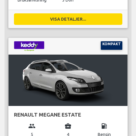
Bruksanvisning
3 Dörr
VISA DETALJER...
KOMPAKT
RENAULT MEGANE ESTATE
group
business_center
local_gas_station
5
4
Bensin