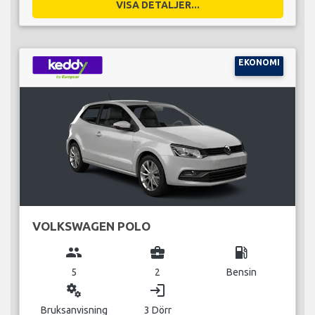
VISA DETALJER...
EKONOMI
VOLKSWAGEN POLO
group
business_center
local_gas_station
5
2
Bensin
miscellaneous_services
login
Bruksanvisning
3 Dörr