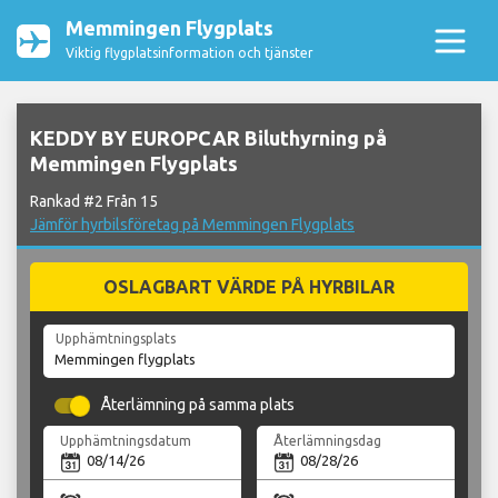
Memmingen Flygplats
Viktig flygplatsinformation och tjänster
KEDDY BY EUROPCAR Biluthyrning på
Memmingen Flygplats
Rankad #2 Från 15
Jämför hyrbilsföretag på Memmingen Flygplats
OSLAGBART VÄRDE PÅ HYRBILAR
Upphämtningsplats
Återlämning på samma plats
Upphämtningsdatum
Återlämningsdag