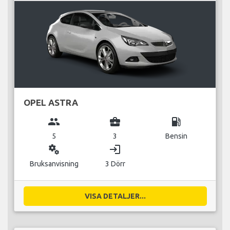
OPEL ASTRA
group
business_center
local_gas_station
5
3
Bensin
miscellaneous_services
login
Bruksanvisning
3 Dörr
VISA DETALJER...