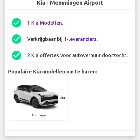
Kia - Memmingen Airport
check_circle
1
Kia Modellen
.
check_circle
Verkrijgbaar bij
1-leveranciers
.
check_circle
2 Kia offertes voor autoverhuur doorzocht.
Populaire Kia modellen om te huren:
Kia
Sportage