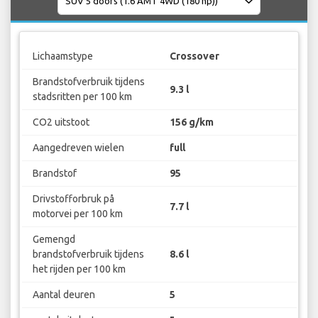
Lichaamstype
Crossover
Brandstofverbruik tijdens
9.3 l
stadsritten per 100 km
CO2 uitstoot
156 g/km
Aangedreven wielen
full
Brandstof
95
Drivstofforbruk på
7.7 l
motorvei per 100 km
Gemengd
brandstofverbruik tijdens
8.6 l
het rijden per 100 km
Aantal deuren
5