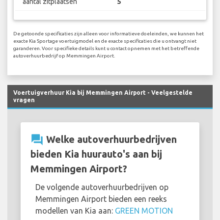
aantal zitplaatsen
5
De getoonde specificaties zijn alleen voor informatieve doeleinden, we kunnen het
exacte Kia Sportage voertuigmodel en de exacte specificaties die u ontvangt niet
garanderen. Voor specifieke details kunt u contact opnemen met het betreffende
autoverhuurbedrijf op Memmingen Airport.
Voertuigverhuur Kia bij Memmingen Airport - Veelgestelde
vragen
question_answer
Welke autoverhuurbedrijven
bieden Kia huurauto's aan bij
Memmingen Airport?
De volgende autoverhuurbedrijven op
Memmingen Airport bieden een reeks
modellen van Kia aan:
GREEN MOTION