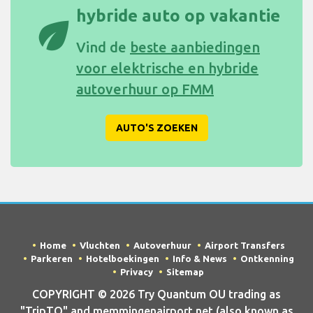
hybride auto op vakantie
eco
Vind de
beste aanbiedingen
voor elektrische en hybride
autoverhuur op FMM
AUTO'S ZOEKEN
Home
Vluchten
Autoverhuur
Airport Transfers
Parkeren
Hotelboekingen
Info & News
Ontkenning
Privacy
Sitemap
COPYRIGHT © 2026 Try Quantum OU trading as
"TripTQ" and memmingenairport.net (also known as