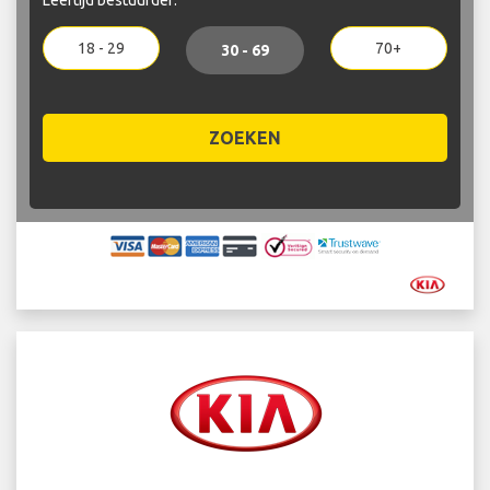
18 - 29
70+
30 - 69
ZOEKEN