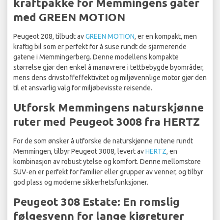
kraftpakke for Memmingens gater
med GREEN MOTION
Peugeot 208, tilbudt av
GREEN MOTION
, er en kompakt, men
kraftig bil som er perfekt for å suse rundt de sjarmerende
gatene i Memmingerberg. Denne modellens kompakte
størrelse gjør den enkel å manøvrere i tettbebygde byområder,
mens dens drivstoffeffektivitet og miljøvennlige motor gjør den
til et ansvarlig valg for miljøbevisste reisende.
Utforsk Memmingens naturskjønne
ruter med Peugeot 3008 fra HERTZ
For de som ønsker å utforske de naturskjønne rutene rundt
Memmingen, tilbyr Peugeot 3008, levert av
HERTZ
, en
kombinasjon av robust ytelse og komfort. Denne mellomstore
SUV-en er perfekt for familier eller grupper av venner, og tilbyr
god plass og moderne sikkerhetsfunksjoner.
Peugeot 308 Estate: En romslig
følgesvenn for lange kjøreturer