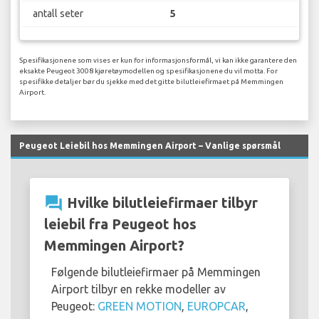
antall seter
5
Spesifikasjonene som vises er kun for informasjonsformål, vi kan ikke garantere den
eksakte Peugeot 3008 kjøretøymodellen og spesifikasjonene du vil motta. For
spesifikke detaljer bør du sjekke med det gitte bilutleiefirmaet på Memmingen
Airport.
Peugeot Leiebil hos Memmingen Airport – Vanlige spørsmål
question_answer
Hvilke bilutleiefirmaer tilbyr
leiebil fra Peugeot hos
Memmingen Airport?
Følgende bilutleiefirmaer på Memmingen
Airport tilbyr en rekke modeller av
Peugeot:
GREEN MOTION
,
EUROPCAR
,