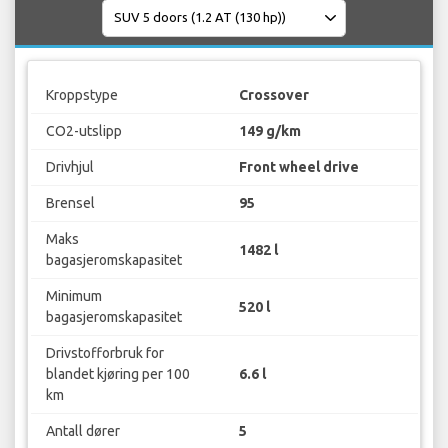
Kroppstype
Crossover
CO2-utslipp
149 g/km
Drivhjul
Front wheel drive
Brensel
95
Maks
1482 l
bagasjeromskapasitet
Minimum
520 l
bagasjeromskapasitet
Drivstofforbruk for
blandet kjøring per 100
6.6 l
km
Antall dører
5