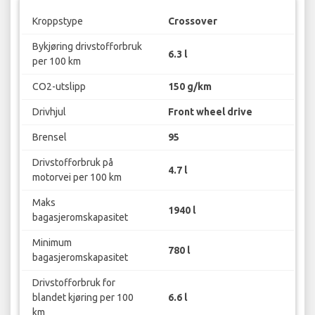
Kroppstype
Crossover
Bykjøring drivstofforbruk
6.3 l
per 100 km
CO2-utslipp
150 g/km
Drivhjul
Front wheel drive
Brensel
95
Drivstofforbruk på
4.7 l
motorvei per 100 km
Maks
1940 l
bagasjeromskapasitet
Minimum
780 l
bagasjeromskapasitet
Drivstofforbruk for
blandet kjøring per 100
6.6 l
km