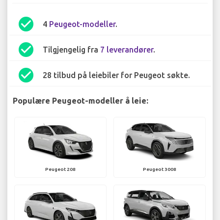
check_circle
4
Peugeot-modeller
.
check_circle
Tilgjengelig fra
7 leverandører
.
check_circle
28 tilbud på leiebiler for Peugeot søkte.
Populære Peugeot-modeller å leie:
Peugeot 208
Peugeot 3008