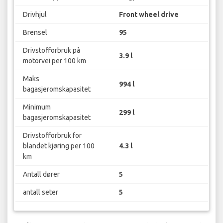
Drivhjul
Front wheel drive
Brensel
95
Drivstofforbruk på
3.9 l
motorvei per 100 km
Maks
994 l
bagasjeromskapasitet
Minimum
299 l
bagasjeromskapasitet
Drivstofforbruk for
blandet kjøring per 100
4.3 l
km
Antall dører
5
antall seter
5