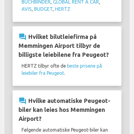
BUCHBINDER
,
GLOBAL RENT A CAR
,
AVIS
,
BUDGET
,
HERTZ
question_answer
Hvilket bilutleiefirma på
Memmingen Airport tilbyr de
billigste leiebilene fra Peugeot?
HERTZ tilbyr ofte de
beste prisene på
leiebiler fra Peugeot
.
question_answer
Hvilke automatiske Peugeot-
biler kan leies hos Memmingen
Airport?
Følgende automatiske Peugeot-biler kan