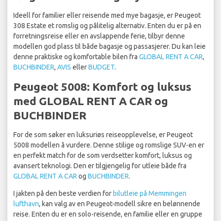
Ideell for familier eller reisende med mye bagasje, er Peugeot
308 Estate et romslig og pålitelig alternativ. Enten du er på en
forretningsreise eller en avslappende ferie, tilbyr denne
modellen god plass til både bagasje og passasjerer. Du kan leie
denne praktiske og komfortable bilen fra
GLOBAL RENT A CAR
,
BUCHBINDER
,
AVIS
eller
BUDGET
.
Peugeot 5008: Komfort og luksus
med GLOBAL RENT A CAR og
BUCHBINDER
For de som søker en luksuriøs reiseopplevelse, er Peugeot
5008 modellen å vurdere. Denne stilige og romslige SUV-en er
en perfekt match for de som verdsetter komfort, luksus og
avansert teknologi. Den er tilgjengelig for utleie både fra
GLOBAL RENT A CAR
og
BUCHBINDER
.
I jakten på den beste verdien for
bilutleie på Memmingen
lufthavn
, kan valg av en Peugeot-modell sikre en belønnende
reise. Enten du er en solo-reisende, en familie eller en gruppe