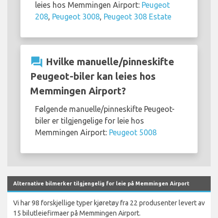
leies hos Memmingen Airport:
Peugeot
208
,
Peugeot 3008
,
Peugeot 308 Estate
question_answer
Hvilke manuelle/pinneskifte
Peugeot-biler kan leies hos
Memmingen Airport?
Følgende manuelle/pinneskifte Peugeot-
biler er tilgjengelige for leie hos
Memmingen Airport:
Peugeot 5008
Alternative bilmerker tilgjengelig for leie på Memmingen Airport
Vi har 98 forskjellige typer kjøretøy fra 22 produsenter levert av
15 bilutleiefirmaer på Memmingen Airport.