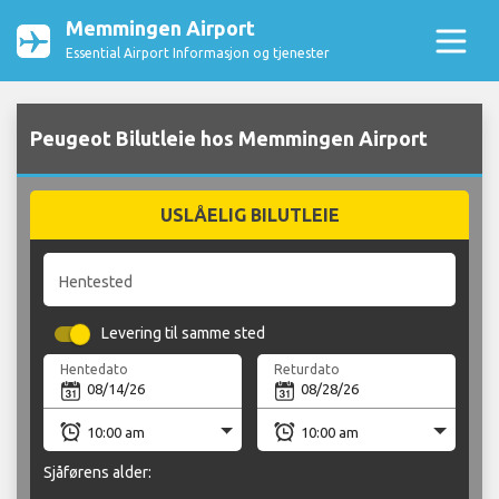
Memmingen Airport
Essential Airport Informasjon og tjenester
Peugeot Bilutleie hos Memmingen Airport
USLÅELIG BILUTLEIE
Hentested
Levering til samme sted
Hentedato
Returdato
Sjåførens alder: