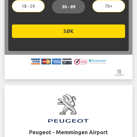
18 - 29
70+
30 - 69
SØK
Peugeot - Memmingen Airport