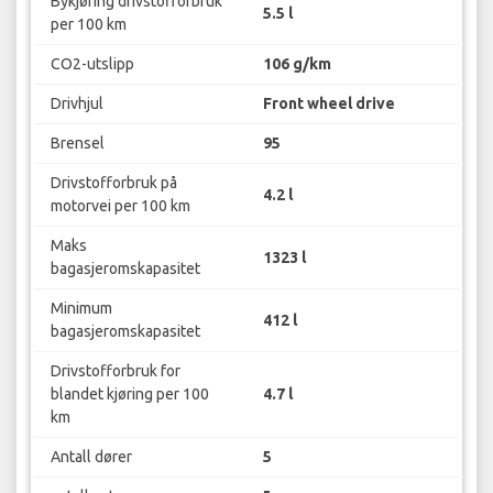
Bykjøring drivstofforbruk
5.5 l
per 100 km
CO2-utslipp
106 g/km
Drivhjul
Front wheel drive
Brensel
95
Drivstofforbruk på
4.2 l
motorvei per 100 km
Maks
1323 l
bagasjeromskapasitet
Minimum
412 l
bagasjeromskapasitet
Drivstofforbruk for
blandet kjøring per 100
4.7 l
km
Antall dører
5