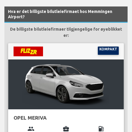
Hva er det billigste bilutleiefirmaet hos Memmingen
Airport?
De billigste bilutleiefirmaer tilgjengelige for øyeblikket
er:
KOMPAKT
OPEL MERIVA
group
business_center
local_gas_station