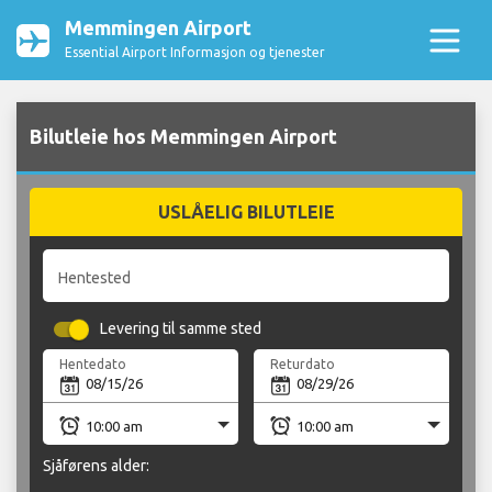
Memmingen Airport
Essential Airport Informasjon og tjenester
Bilutleie hos Memmingen Airport
USLÅELIG BILUTLEIE
Hentested
Levering til samme sted
Hentedato
Returdato
Sjåførens alder: