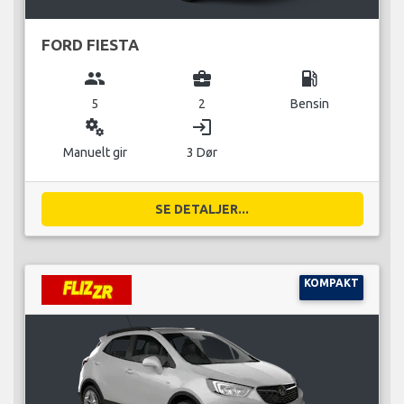
FORD FIESTA
group
business_center
local_gas_station
5
2
Bensin
miscellaneous_services
login
Manuelt gir
3 Dør
SE DETALJER...
KOMPAKT