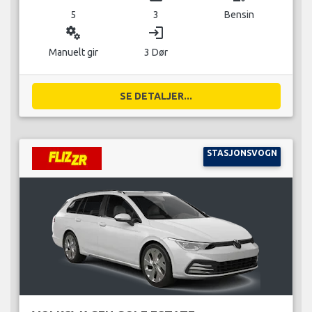
5
3
Bensin
miscellaneous_services
login
Manuelt gir
3 Dør
SE DETALJER...
STASJONSVOGN