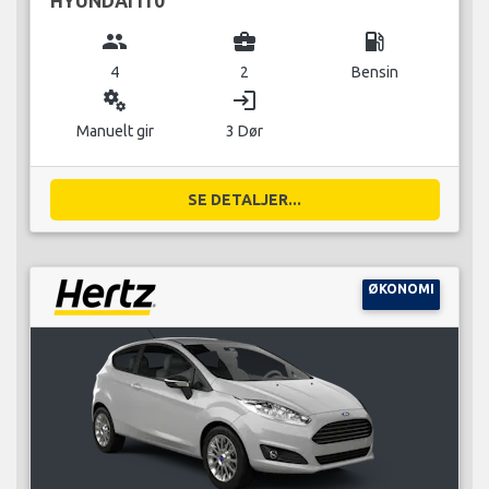
HYUNDAI I10
group
business_center
local_gas_station
4
2
Bensin
miscellaneous_services
login
Manuelt gir
3 Dør
SE DETALJER...
ØKONOMI