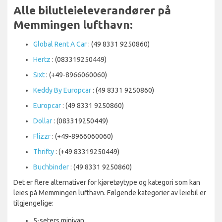
Alle bilutleieleverandører på
Memmingen lufthavn:
Global Rent A Car
: (49 8331 9250860)
Hertz
: (083319250449)
Sixt
: (+49-8966060060)
Keddy By Europcar
: (49 8331 9250860)
Europcar
: (49 8331 9250860)
Dollar
: (083319250449)
Flizzr
: (+49-8966060060)
Thrifty
: (+49 83319250449)
Buchbinder
: (49 8331 9250860)
Det er flere alternativer for kjøretøytype og kategori som kan
leies på Memmingen lufthavn. Følgende kategorier av leiebil er
tilgjengelige:
5-seters minivan