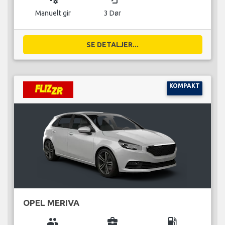
Manuelt gir
3 Dør
SE DETALJER...
KOMPAKT
OPEL MERIVA
group
business_center
local_gas_station