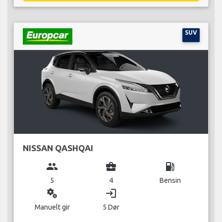
SUV
NISSAN QASHQAI
group
business_center
local_gas_station
5
4
Bensin
miscellaneous_services
login
Manuelt gir
5 Dør