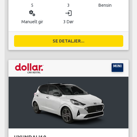
5
3
Bensin
miscellaneous_services
login
Manuelt gir
3 Dør
SE DETALJER...
MINI