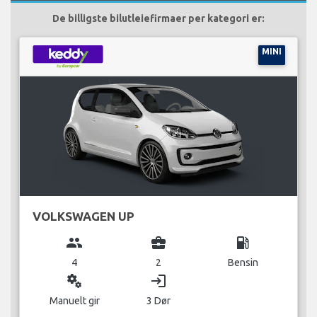
De billigste bilutleiefirmaer per kategori er:
MINI
VOLKSWAGEN UP
group
business_center
local_gas_station
4
2
Bensin
miscellaneous_services
login
Manuelt gir
3 Dør