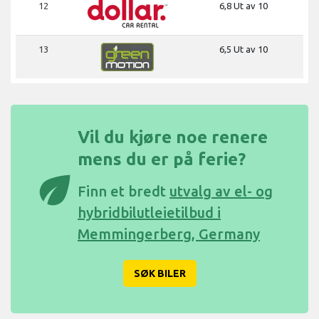
12
6,8 Ut av 10
13
6,5 Ut av 10
Vil du kjøre noe renere
mens du er på ferie?
eco
Finn et bredt
utvalg av el- og
hybridbilutleietilbud i
Memmingerberg, Germany
SØK BILER