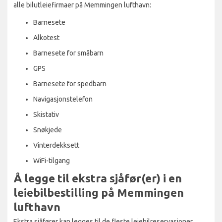
alle bilutleiefirmaer på Memmingen lufthavn:
Barnesete
Alkotest
Barnesete for småbarn
GPS
Barnesete for spedbarn
Navigasjonstelefon
Skistativ
Snøkjede
Vinterdekksett
WiFi-tilgang
Å legge til ekstra sjåfør(er) i en
leiebilbestilling på Memmingen
lufthavn
Ekstra sjåfører kan legges til de fleste leiebilreservasjoner,