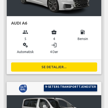
AUDI A6
group
business_center
local_gas_station
5
4
Bensin
miscellaneous_services
login
Automatisk
4 Dør
SE DETALJER...
9-SETERS TRANSPORTTJENESTER