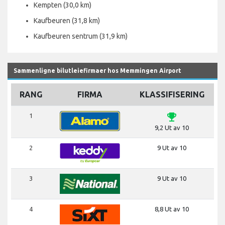
Kempten (30,0 km)
Kaufbeuren (31,8 km)
Kaufbeuren sentrum (31,9 km)
Sammenligne bilutleiefirmaer hos Memmingen Airport
RANG
FIRMA
KLASSIFISERING
emoji_events
1
9,2 Ut av 10
2
9 Ut av 10
3
9 Ut av 10
4
8,8 Ut av 10