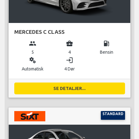
MERCEDES C CLASS
group
business_center
local_gas_station
5
4
Bensin
miscellaneous_services
login
Automatisk
4 Dør
SE DETALJER...
STANDARD