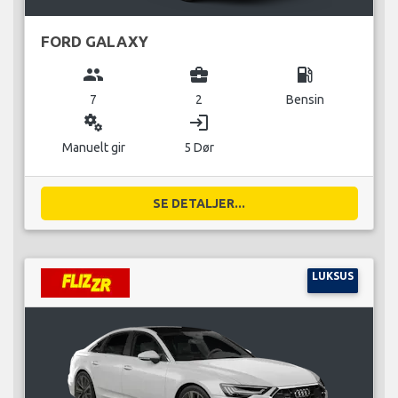
FORD GALAXY
group
business_center
local_gas_station
7
2
Bensin
miscellaneous_services
login
Manuelt gir
5 Dør
SE DETALJER...
LUKSUS