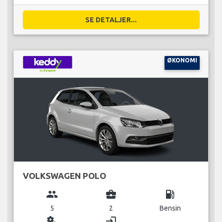
SE DETALJER...
ØKONOMI
VOLKSWAGEN POLO
group
business_center
local_gas_station
5
2
Bensin
miscellaneous_services
login