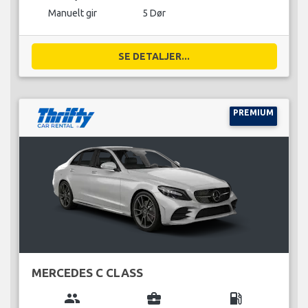
Manuelt gir
5 Dør
SE DETALJER...
PREMIUM
MERCEDES C CLASS
group
business_center
local_gas_station