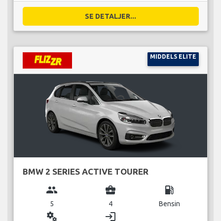
SE DETALJER...
MIDDELS ELITE
BMW 2 SERIES ACTIVE TOURER
group
business_center
local_gas_station
5
4
Bensin
miscellaneous_services
login