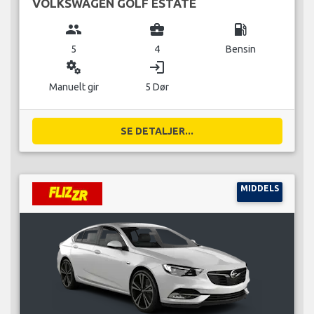
VOLKSWAGEN GOLF ESTATE
group
business_center
local_gas_station
5
4
Bensin
miscellaneous_services
login
Manuelt gir
5 Dør
SE DETALJER...
MIDDELS