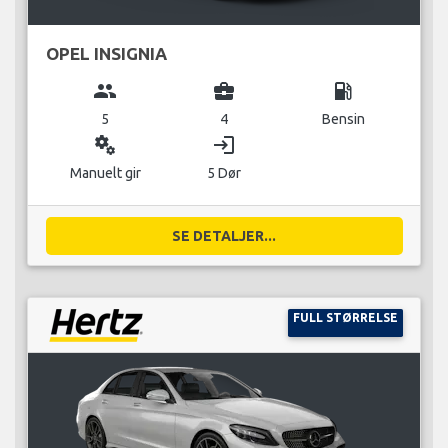
OPEL INSIGNIA
group
business_center
local_gas_station
5
4
Bensin
miscellaneous_services
login
Manuelt gir
5 Dør
SE DETALJER...
FULL STØRRELSE