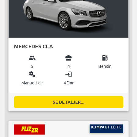
MERCEDES CLA
group
business_center
local_gas_station
5
4
Bensin
miscellaneous_services
login
Manuelt gir
4 Dør
SE DETALJER...
KOMPAKT ELITE