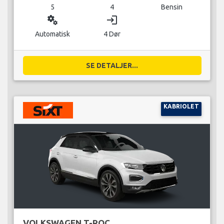
5
4
Bensin
miscellaneous_services
login
Automatisk
4 Dør
SE DETALJER...
KABRIOLET
VOLKSWAGEN T-ROC