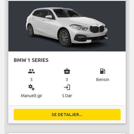
BMW 1 SERIES
group
business_center
local_gas_station
5
3
Bensin
miscellaneous_services
login
Manuelt gir
5 Dør
SE DETALJER...