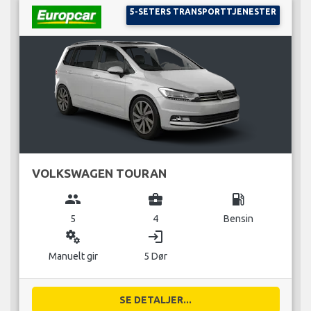
5-SETERS TRANSPORTTJENESTER
VOLKSWAGEN TOURAN
group
business_center
local_gas_station
5
4
Bensin
miscellaneous_services
login
Manuelt gir
5 Dør
SE DETALJER...