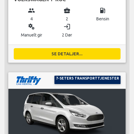
group
business_center
local_gas_station
4
2
Bensin
miscellaneous_services
login
Manuelt gir
2 Dør
SE DETALJER...
7-SETERS TRANSPORTTJENESTER