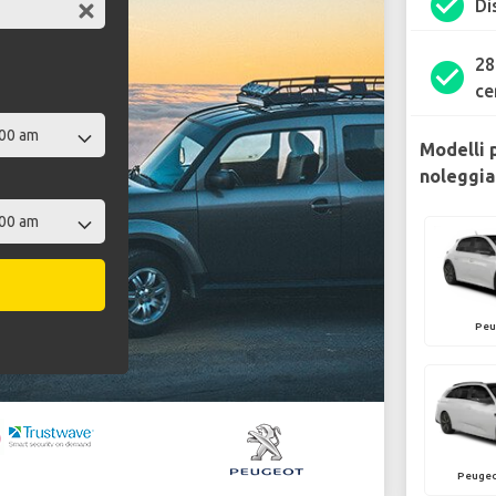
check_circle
Di
28
check_circle
ce
Modelli 
noleggia
Peu
Peugeo