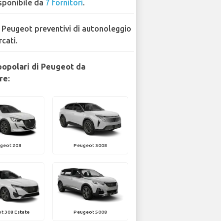
sponibile da
7 fornitori
.
 Peugeot preventivi di autonoleggio
rcati.
popolari di Peugeot da
re:
geot 208
Peugeot 3008
t 308 Estate
Peugeot 5008