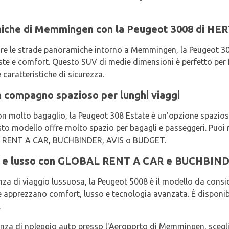
miche di Memmingen con la Peugeot 3008 di HE
are le strade panoramiche intorno a Memmingen, la Peugeot 30
te e comfort. Questo SUV di medie dimensioni è perfetto per f
aratteristiche di sicurezza.
 compagno spazioso per lunghi viaggi
con molto bagaglio, la Peugeot 308 Estate è un'opzione spaziosa 
esto modello offre molto spazio per bagagli e passeggeri. Puo
AL RENT A CAR, BUCHBINDER, AVIS o BUDGET.
rt e lusso con GLOBAL RENT A CAR e BUCHBIN
nza di viaggio lussuosa, la Peugeot 5008 è il modello da cons
e apprezzano comfort, lusso e tecnologia avanzata. È disponib
.
rienza di noleggio auto presso l'Aeroporto di Memmingen, sceg