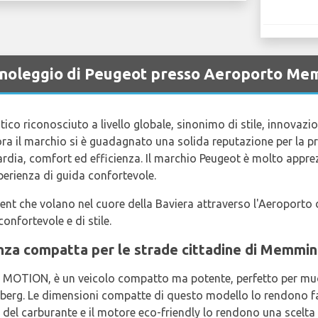
 a noleggio di Peugeot presso Aeroporto M
co riconosciuto a livello globale, sinonimo di stile, innovazion
llora il marchio si è guadagnato una solida reputazione per la p
rdia, comfort ed efficienza. Il marchio Peugeot è molto appr
sperienza di guida confortevole.
ément che volano nel cuore della Baviera attraverso l'Aeroporto
onfortevole e di stile.
enza compatta per le strade cittadine di Mem
 MOTION, è un veicolo compatto ma potente, perfetto per muo
erg. Le dimensioni compatte di questo modello lo rendono fac
 del carburante e il motore eco-friendly lo rendono una scelta 