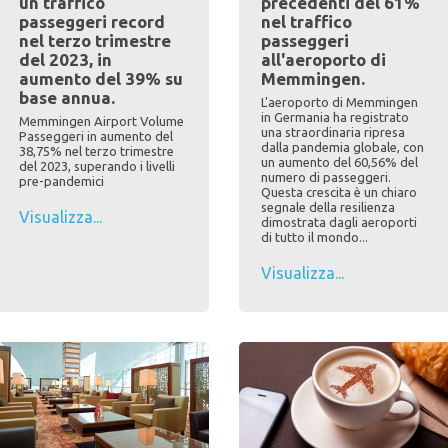
un traffico
precedenti del 61%
passeggeri record
nel traffico
nel terzo trimestre
passeggeri
del 2023, in
all'aeroporto di
aumento del 39% su
Memmingen.
base annua.
L'aeroporto di Memmingen
in Germania ha registrato
Memmingen Airport Volume
una straordinaria ripresa
Passeggeri in aumento del
dalla pandemia globale, con
38,75% nel terzo trimestre
un aumento del 60,56% del
del 2023, superando i livelli
numero di passeggeri.
pre-pandemici
Questa crescita è un chiaro
segnale della resilienza
Visualizza...
dimostrata dagli aeroporti
di tutto il mondo...
Visualizza...