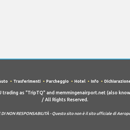
Auto
Trasferimenti
Parcheggio
Hotel
Info
Dichiarazion
trading as "TripTQ" and memmingenairport.net (also kno
/ All Rights Reserved.
I NON RESPONSABILITÀ - Questo sito non è il sito ufficiale di Aer